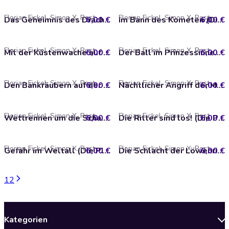
Florian Fickel, Simon X. Rost
Florian Fickel, Simon X. Rost
6,00 €
Das Geheimnis des Drachenfeuers (Die Playmos 38)
6,00 €
Im Bann des Kometen (Die Playmos 36)
Florian Fickel, Simon X. Rost
Florian Fickel, Simon X. Rost
6,00 €
Mit der Küstenwache auf Verbrecherjagd (Die Playmos 39)
6,00 €
Der Ball im Prinzessinnen-Schloss (Die Playmos 34)
Florian Fickel, Simon X. Rost
Florian Fickel, Simon X. Rost
6,00 €
Den Bankräubern auf der Spur (Die Playmos 28)
6,00 €
Nächtlicher Angriff der Mega Masters (Die Playmos 31)
Florian Fickel, Simon X. Rost
Florian Fickel, Simon X. Rost
6,00 €
Wettrennen um die Schatzinsel (Die Playmos 26)
6,00 €
Die Ritter sind los! (Die Playmos 24)
Florian Fickel, Simon X. Rost
Florian Fickel, Simon X. Rost
6,00 €
Gefahr im Weltall (Die Playmos 25)
6,00 €
Die Schlacht der Löwenritter (Die Playmos 20)
1
2
Kategorien