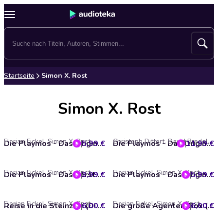
Startseite
Simon X. Rost
Simon X. Rost
Florian Fickel, Simon X. Rost
Christoph Dittert, David Bredel, Florian Fickel, Simon X. Rost
5,99 €
Die Playmos - Das Original Playmobil Hörspiel, Folge 2: Angriff der Drachenritter
11,99 €
Die Playmos - Das Original Playmobil Hörspiel, Die große SWAT-Team-Box, Folgen 68, 78, 85
Florian Fickel, Simon X. Rost
Florian Fickel, Simon X. Rost
3,99 €
Die Playmos - Das Versteck in der Goldmine
5,99 €
Die Playmos - Das Original Playmobil Hörspiel, Folge 1: Der Schatz der Teufelsinsel
Florian Fickel, Simon X. Rost
Florian Fickel, Simon X. Rost
6,00 €
Reise in die Steinzeit (Die Playmos 27)
6,00 €
Die große Agenten-Box (Die Playmos: Folgen 19, 23, 31)