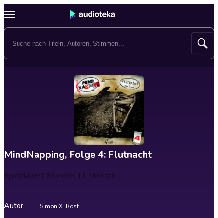
MindNapping, Folge 4: Flutnacht
Spieldauer
1 Stunden 11 Minuten
Autor
Simon X. Rost