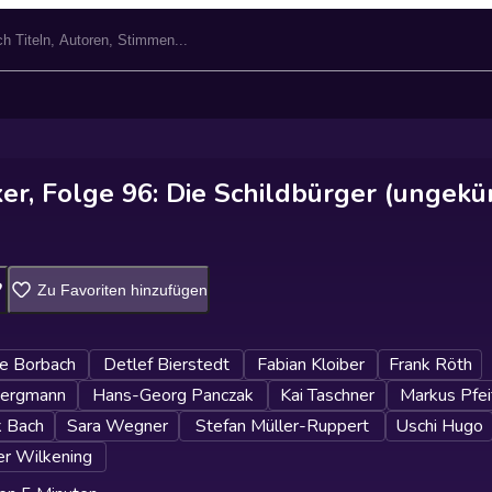
er, Folge 96: Die Schildbürger (ungekü
Zu Favoriten hinzufügen
ne Borbach
Detlef Bierstedt
Fabian Kloiber
Frank Röth
Bergmann
Hans-Georg Panczak
Kai Taschner
Markus Pfei
k Bach
Sara Wegner
Stefan Müller-Ruppert
Uschi Hugo
r Wilkening