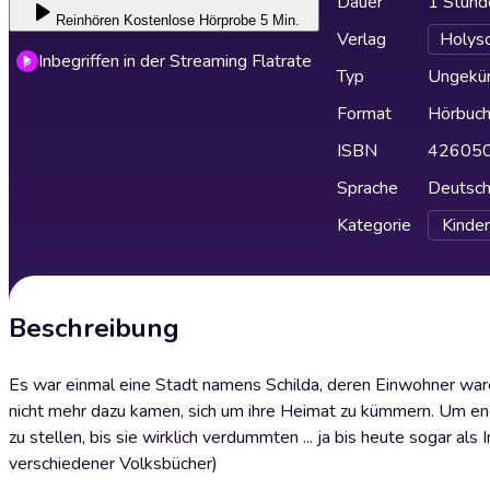
Dauer
1 Stund
Reinhören
Kostenlose Hörprobe 5 Min.
Verlag
Holys
Inbegriffen in der Streaming Flatrate
Typ
Ungekür
Format
Hörbuc
ISBN
42605
Sprache
Deutsc
Kategorie
Kinder
Beschreibung
Es war einmal eine Stadt namens Schilda, deren Einwohner waren
nicht mehr dazu kamen, sich um ihre Heimat zu kümmern. Um en
zu stellen, bis sie wirklich verdummten ... ja bis heute sogar a
verschiedener Volksbücher)