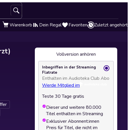
Warenkorb
Dein Regal
Favoriten
Zuletzt angehört
rzt)
Vollversion anhören
Inbegriffen in der Streaming
Flatrate
Enthalten im Audioteka Club Abo
Werde Mitglied im
Teste 30 Tage gratis
ffer
Dieser und weitere 80.000
Titel enthalten im Streaming
Exklusiver Abonnent:innen
Preis für Titel, die nicht im