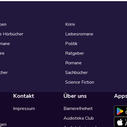
eben
Krimi
e Hörbücher
Liebesromane
omane
Politik
ire
Ratgeber
Romane
cher
Sachbücher
Science Fiction
Kontakt
Über uns
App
Impressum
Barrierefreiheit
Audioteka Club
gen