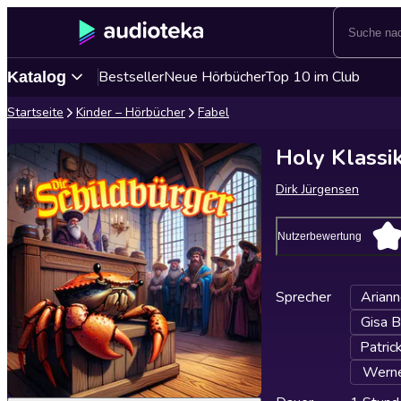
Bestseller
Neue Hörbücher
Top 10 im Club
Katalog
Startseite
Kinder – Hörbücher
Fabel
Holy Klassik
Dirk Jürgensen
Nutzerbewertung
Sprecher
Arian
Gisa 
Patric
Werne