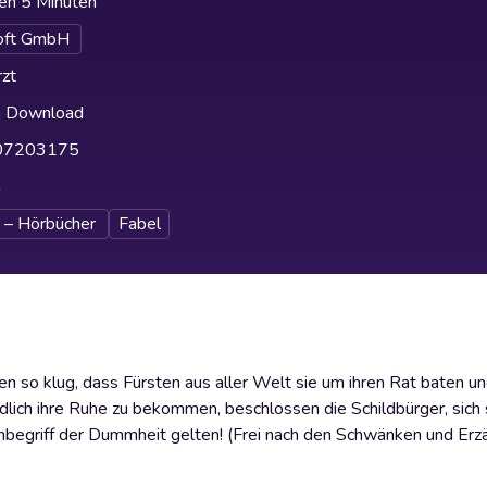
en 5 Minuten
oft GmbH
zt
h Download
07203175
h
 – Hörbücher
Fabel
 so klug, dass Fürsten aus aller Welt sie um ihren Rat baten un
dlich ihre Ruhe zu bekommen, beschlossen die Schildbürger, sic
ls Inbegriff der Dummheit gelten! (Frei nach den Schwänken und Er