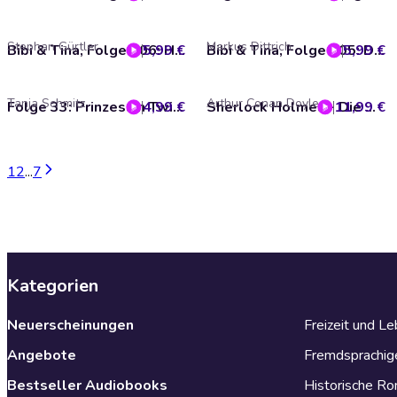
Stephan Gürtler
Markus Dittrich
5,99 €
Bibi & Tina, Folge 106: Hilfe für den Wald
5,99 €
Bibi & Tina, Folge 105: Das blinde Mädchen
Tanja Schmitz
Arthur Conan Doyle
4,99 €
Folge 33: Prinzessin Twilight Sparkle - Teil 1+2 (Das Original-Hörspiel zur TV-Serie)
11,99 €
Sherlock Holmes - Die Originale, Box 17: Sammler Edition (ungekürzt)
1
2
...
7
Kategorien
Neuerscheinungen
Freizeit und L
Angebote
Fremdsprachig
Bestseller Audiobooks
Historische R