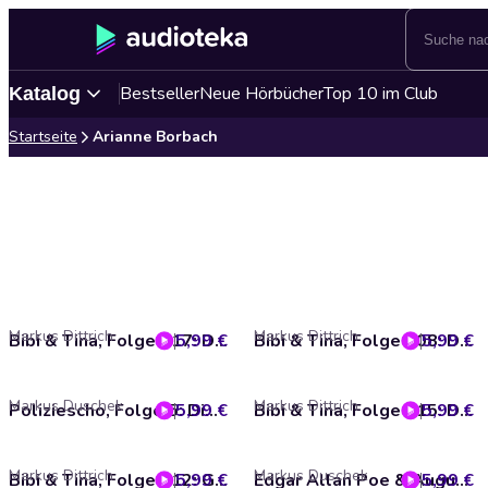
Bestseller
Neue Hörbücher
Top 10 im Club
Katalog
Startseite
Arianne Borbach
Markus Dittrich
Markus Dittrich
5,99 €
Bibi & Tina, Folge 117: Die Westernreitferien
5,99 €
Bibi & Tina, Folge 108: Die verlorene Freundschaft
Markus Duschek
Markus Dittrich
5,99 €
Poliziescho, Folge 5: Die Blutspur der Todespranke (ungekürzt)
5,99 €
Bibi & Tina, Folge 115: Das unbekannte Pferd
Markus Dittrich
Markus Duschek
5,99 €
Bibi & Tina, Folge 112: Geheimnis hinter dem Wasserfall
5,99 €
Edgar Allan Poe & Auguste Dupin, Folge 23: Der falsche Saphir