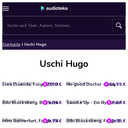
Startseite
Uschi Hugo
Uschi Hugo
Corinna Gerhards
Nicole Snow
5,99 €
Elea Eluanda, Folge 29: Der Frühlingsball
11,99 €
No good Doctor - Gray - Heroes of Heart's Edge, Band 2 (Ungekürzt)
Klaus-P. Weigand
Kim Loraine
5,99 €
Bibi Blocksberg, Bibi erzählt, Folge 10: Freundinnengeschichten
9,99 €
Saddle Up - Ein Ryker auf Probe - Ryker Ranch, Band 1 (Ungekürzt)
Silke Walter
Sebastian Schlecht
5,99 €
Mimi Rutherfurt, Folge 74: Dieb oder Mörder (ungekürzt)
5,99 €
Bibi Blocksberg, Folge 163: Der falsche Hextrank