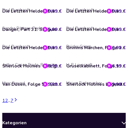
Paul Burghardt
Paul Burghardt
9,99 €
Die Letzten Helden, Die Abenteuer der Letzten Helden, Folge 47: Angriff der Seelenzehrer (Ungekürzt)
9,99 €
Die Letzten Helden, Die Abenteuer der Letzten Helden, Folge 46: Die graue Ernte (ungekürzt)
Sandra Röttges-Paslack
Paul Burghardt
5,99 €
Danger, Part 31: Sanguis matronae (ungekürzt)
9,99 €
Die Letzten Helden, Die Abenteuer der Letzten Helden, Folge 45: Im Reich des Lavawurms (ungekürzt)
Paul Burghardt
Brüder Grimm
9,99 €
Die Letzten Helden, Die Abenteuer der Letzten Helden, Folge 44: Die Necrosphäre (ungekürzt)
6,99 €
Grimms Märchen, Folge 20: Die goldene Gans / Doktor Allwissend / Der Königssohn, der sich vor nichts fürchtet (ungekürzt)
Arthur Conan Doyle, R. Austin Freeman
H. P. Lovecraft
6,99 €
Sherlock Holmes - Die geheimen Fälle des Meisterdetektivs, Folge 70: Die Dame mit dem blauen Hut (unabridged)
6,99 €
Gruselkabinett, Folge 197: Das Grauen von Dunwich (unabridged)
Marc Freund
Miriam Rademacher
9,99 €
Van Dusen, Folge 50: Schwarze Stunden (ungekürzt)
9,99 €
Sherlock Holmes Legends, Untold, Folge 25: Der Kinderdieb von Whitechapel (ungekürzt)
1
2
...
7
Kategorien