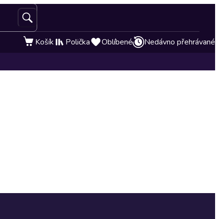
Košík
Polička
Oblíbené
Nedávno přehrávané