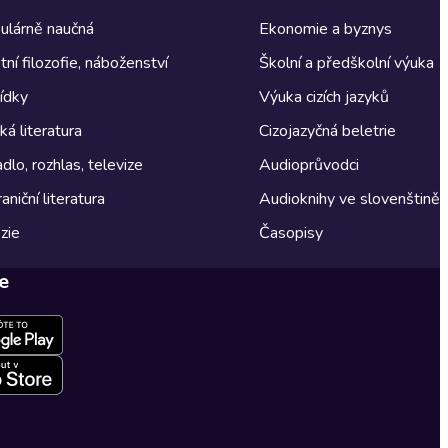
ulárně naučná
Ekonomie a byznys
tní filozofie, náboženství
Školní a předškolní výuka
ídky
Výuka cizích jazyků
á literatura
Cizojazyčná beletrie
dlo, rozhlas, televize
Audioprůvodci
aniční literatura
Audioknihy ve slovenštině
zie
Časopisy
e