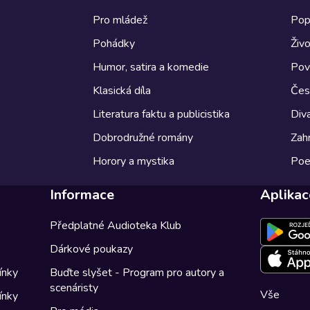
Pro mládež
Pop
Pohádky
Živo
Humor, satira a komedie
Pov
Klasická díla
Česk
Literatura faktu a publicistika
Diva
Dobrodružné romány
Zahr
Horory a mystika
Poe
Informace
Aplikac
Předplatné Audioteka Klub
Dárkové poukazy
ínky
Buďte slyšet - Program pro autory a
scenáristy
Vše
ínky