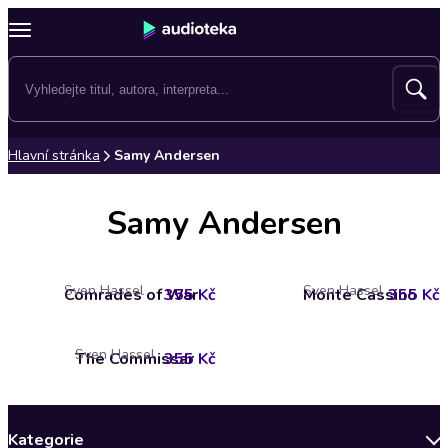
Hlavní stránka
Samy Andersen
Samy Andersen
Sven Hassel
Sven Hassel
Comrades of War
355 Kč
Monte Cassino
355 Kč
Sven Hassel
The Commissar
355 Kč
Kategorie