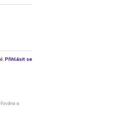
lé.
Přihlásit se
ěřována a