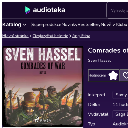
Superprodukce
Novinky
Bestsellery
Nově v Klubu
Katalog
Hlavní stránka
Cizojazyčná beletrie
Angličtina
Comrades o
Sven Hassel
Hodnocení
Interpret
Samy 
Délka
11 hodi
Vydavatel
Saga 
Typ
Audiokn