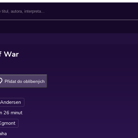
f War
Přidat do oblíbených
Andersen
n 26 minut
Egmont
iha