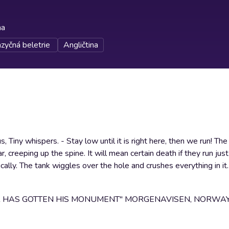
na
azyčná beletrie
Angličtina
Tiny whispers. - Stay low until it is right here, then we run! The 
r, creeping up the spine. It will mean certain death if they run ju
lly. The tank wiggles over the hole and crushes everything in it.
 HAS GOTTEN HIS MONUMENT" MORGENAVISEN, NORWA