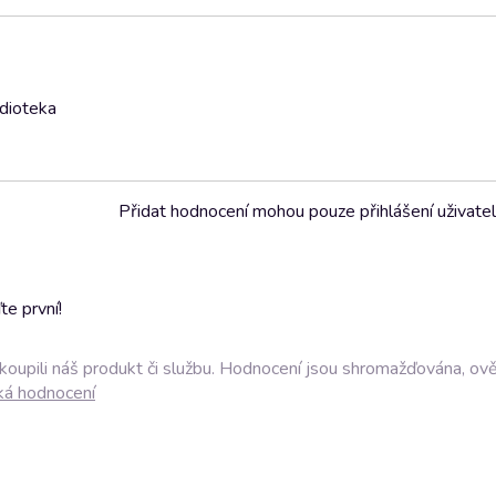
udioteka
Přidat hodnocení mohou pouze přihlášení uživate
e první!
akoupili náš produkt či službu. Hodnocení jsou shromažďována, ov
ká hodnocení