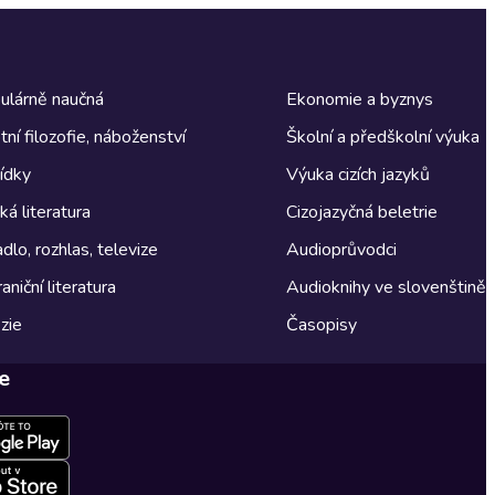
ulárně naučná
Ekonomie a byznys
tní filozofie, náboženství
Školní a předškolní výuka
ídky
Výuka cizích jazyků
á literatura
Cizojazyčná beletrie
dlo, rozhlas, televize
Audioprůvodci
aniční literatura
Audioknihy ve slovenštině
zie
Časopisy
e