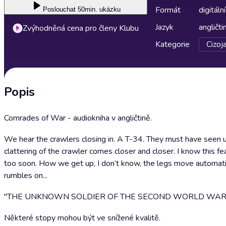
Formát
digitální
Poslouchat
50min. ukázku
Jazyk
angličti
Zvýhodněná cena pro členy Klubu
Kategorie
Cizoj
Popis
Comrades of War - audiokniha v angličtině.
We hear the crawlers closing in. A T-34. They must have seen us, 
clattering of the crawler comes closer and closer. I know this fea
too soon. How we get up, I don’t know, the legs move automatica
rumbles on...
"THE UNKNOWN SOLDIER OF THE SECOND WORLD WAR
Některé stopy mohou být ve snížené kvalitě.