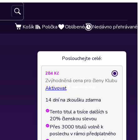
Košík
Polička
Oblíbené
Nedávno přehrávané
Poslouchejte celé:
284 Kč
Zvýhodněná cena pro členy Klubu
Aktivovat
14 dní na zkoušku zdarma
Tento titul a tisíce dalších s
20% členskou slevou
Přes 3000 titulů volně k
poslechu v rámci předplatného