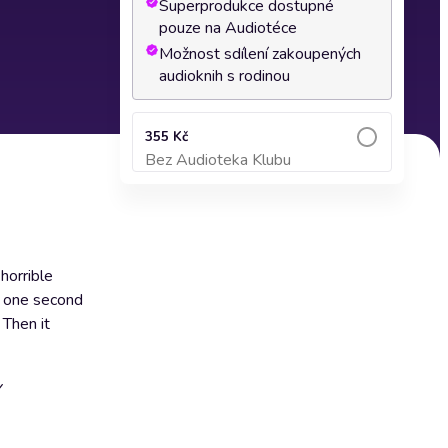
Superprodukce dostupné
pouze na Audiotéce
Možnost sdílení zakoupených
audioknih s rodinou
355 Kč
Bez Audioteka Klubu
Přidat do košíku
horrible
st one second
 Then it
Y