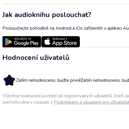
Jak audioknihu poslouchat?
Poslouchejte pohodlně na Android a iOs zařízeních v aplikaci A
Hodnocení uživatelů
Zatím nehodnoceno, buďte první!
Zatím nehodnoceno, buďt
Všechna hodnocení pochází od registrovaných uživatelů, kteří z
zveřejňována v souladu s
Podmínkami a zásadami pro uživatels