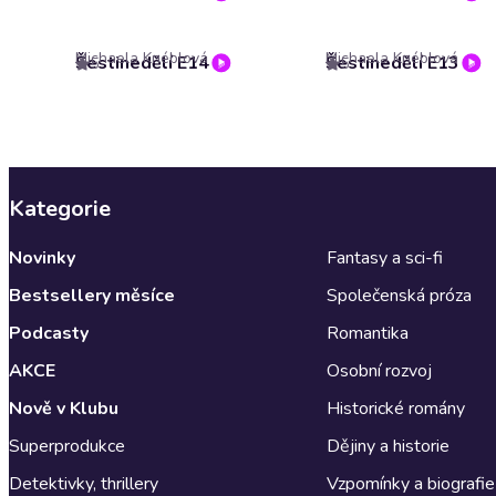
Michaela Knéblová
Michaela Knéblová
Šestinedělí E14
Šestinedělí E13
5
5
Kategorie
Novinky
Fantasy a sci-fi
Bestsellery měsíce
Společenská próza
Podcasty
Romantika
AKCE
Osobní rozvoj
Nově v Klubu
Historické romány
Superprodukce
Dějiny a historie
Detektivky, thrillery
Vzpomínky a biografie