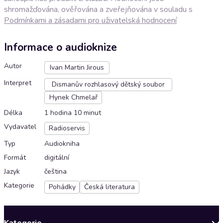
shromažďována, ověřována a zveřejňována v souladu s
Podmínkami a zásadami pro uživatelská hodnocení
Informace o audioknize
Autor
Ivan Martin Jirous
Interpret
Dismanův rozhlasový dětský soubor
Hynek Chmelař
Délka
1 hodina 10 minut
Vydavatel
Radioservis
Typ
Audiokniha
Formát
digitální
Jazyk
čeština
Kategorie
Pohádky
Česká literatura