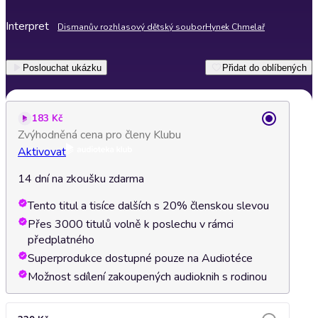
Interpret
Dismanův rozhlasový dětský soubor
Hynek Chmelař
Poslouchat ukázku
Přidat do oblíbených
183 Kč
Zvýhodněná cena pro členy Klubu
Aktivovat
14 dní na zkoušku zdarma
Tento titul a tisíce dalších s 20% členskou slevou
Přes 3000 titulů volně k poslechu v rámci
předplatného
Superprodukce dostupné pouze na Audiotéce
Možnost sdílení zakoupených audioknih s rodinou