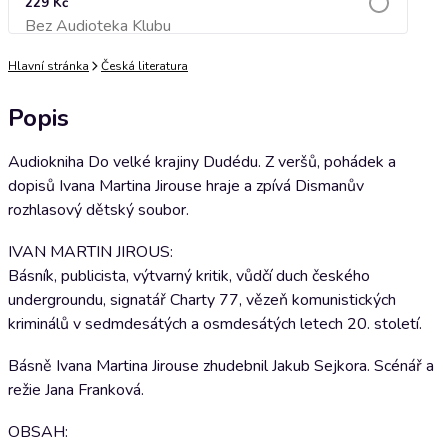
229 Kč
Bez Audioteka Klubu
Přidat do košíku
Hlavní stránka
Česká literatura
Popis
Audiokniha Do velké krajiny Dudédu. Z veršů, pohádek a
dopisů Ivana Martina Jirouse hraje a zpívá Dismanův
rozhlasový dětský soubor.
IVAN MARTIN JIROUS:
Básník, publicista, výtvarný kritik, vůdčí duch českého
undergroundu, signatář Charty 77, vězeň komunistických
kriminálů v sedmdesátých a osmdesátých letech 20. století.
Básně Ivana Martina Jirouse zhudebnil Jakub Sejkora. Scénář a
režie Jana Franková.
OBSAH: