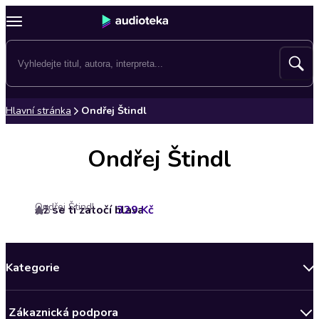
Hlavní stránka
Ondřej Štindl
Ondřej Štindl
Ondřej Štindl
Až se ti zatočí hlava
329 Kč
5
Kategorie
Novinky
Zákaznická podpora