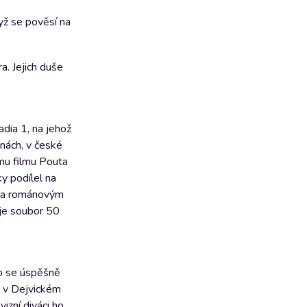
yž se pověsí na
. Jejich duše
dia 1, na jehož
inách, v české
mu filmu Pouta
y podílel na
) a románovým
uje soubor 50
ho se úspěšně
ér v Dejvickém
izní diváci ho