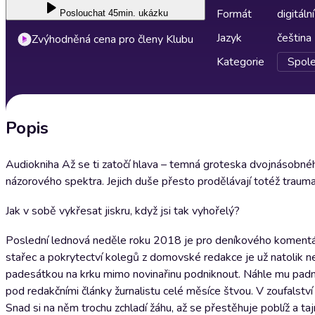
Formát
digitální
Poslouchat
45min. ukázku
Jazyk
čeština
Zvýhodněná cena pro členy Klubu
Kategorie
Spole
Popis
Audiokniha Až se ti zatočí hlava – temná groteska dvojnásobné
názorového spektra. Jejich duše přesto prodělávají totéž trauma
Jak v sobě vykřesat jiskru, když jsi tak vyhořelý?
Poslední lednová neděle roku 2018 je pro deníkového komentáto
stařec a pokrytectví kolegů z domovské redakce je už natolik nesn
padesátkou na krku mimo novinařinu podniknout. Náhle mu padne 
pod redakčními články žurnalistu celé měsíce štvou. V zoufalstv
Snad si na něm trochu zchladí žáhu, až se přestěhuje poblíž a taj