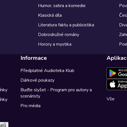
Humor, satira a komedie
Pov
Klasická díla
Česk
Literatura faktu a publicistika
Diva
Dobrodružné romány
Zahr
Horory a mystika
Poe
Informace
Aplikac
Předplatné Audioteka Klub
Dárkové poukazy
ínky
Buďte slyšet - Program pro autory a
scenáristy
Vše
ínky
Pro média
ajů