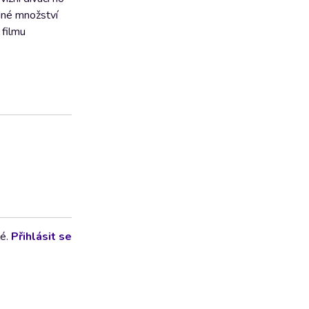
odné množství
 filmu
lé.
Přihlásit se