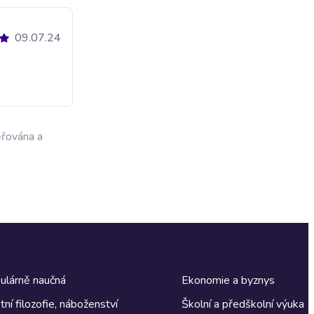
09.07.24
ěřována a
ulárně naučná
Ekonomie a byznys
tní filozofie, náboženství
Školní a předškolní výuka