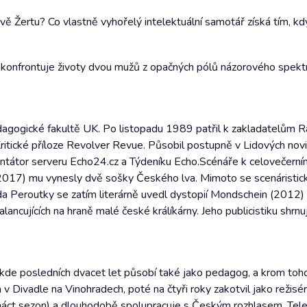
 Žertu? Co vlastně vyhořelý intelektuální samotář získá tím, kd
onfrontuje životy dvou mužů z opačných pólů názorového spektra
edagogické fakultě UK. Po listopadu 1989 patřil k zakladatelům Ra
v Kritické příloze Revolver Revue. Působil postupně v Lidových nov
ntátor serveru Echo24.cz a Týdeníku Echo.Scénáře k celovečerní
(2017) mu vynesly dvě sošky Českého lva. Mimoto se scenáristick
nda Peroutky se zatím literárně uvedl dystopií Mondschein (2012
ancujících na hraně malé české králíkárny. Jeho publicistiku shrn
 kde posledních dvacet let působí také jako pedagog, a krom to
a v Divadle na Vinohradech, poté na čtyři roky zakotvil jako režis
náct sezon) a dlouhodobě spolupracuje s Českým rozhlasem. Telev