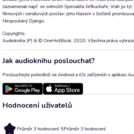
zaznamenali např. ve snímcích Specialita šéfkuchaře, Vrah jsi t
filmových i seriálových postav: jeho hlasem v češtině promlouvaj
Nespoutaný Django.
Copyrights:
Audiokniha (P) & © OneHotBook, 2020. Všechna práva vyhraze
Jak audioknihu poslouchat?
Poslouchejte pohodlně na Android a iOs zařízeních v aplikaci A
Hodnocení uživatelů
5
Průměr 3 hodnocení: 5
Průměr 3 hodnocení