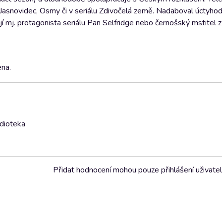
y!, Jasnovidec, Osmy či v seriálu Zdivočelá země. Nadaboval úctyh
í mj. protagonista seriálu Pan Selfridge nebo černošský mstitel z
na.
udioteka
Přidat hodnocení mohou pouze přihlášení uživate