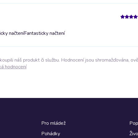
icky načtení
Fantasticky načtení
akoupili náš produkt či službu. Hodnocení jsou shromažďována, ov
ká hodnocení
Pro mládež
Pop
Pohádky
Živo