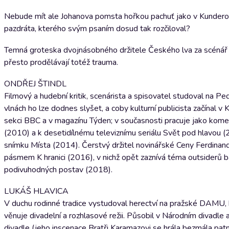
Nebude mít ale Johanova pomsta hořkou pachuť jako v Kunderově
pazdráta, kterého svým psaním dosud tak rozčiloval?
Temná groteska dvojnásobného držitele Českého lva za scénář k
přesto prodělávají totéž trauma.
ONDŘEJ ŠTINDL
Filmový a hudební kritik, scenárista a spisovatel studoval na P
vlnách ho lze dodnes slyšet, a coby kulturní publicista začínal 
sekci BBC a v magazínu Týden; v současnosti pracuje jako kome
(2010) a k desetidílnému televiznímu seriálu Svět pod hlavou 
snímku Místa (2014). Čerstvý držitel novinářské Ceny Ferdina
pásmem K hranici (2016), v nichž opět zaznívá téma outsiderů bal
podivuhodných postav (2018).
LUKÁŠ HLAVICA
V duchu rodinné tradice vystudoval herectví na pražské DAMU,
věnuje divadelní a rozhlasové režii. Působil v Národním divadle 
divadle (jeho inscenace Bratři Karamazovi se hrála bezmála pat