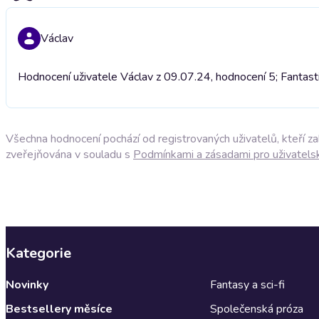
Václav
Hodnocení uživatele Václav z 09.07.24, hodnocení 5; Fantast
Všechna hodnocení pochází od registrovaných uživatelů, kteří z
zveřejňována v souladu s
Podmínkami a zásadami pro uživatels
Kategorie
Novinky
Fantasy a sci-fi
Bestsellery měsíce
Společenská próza