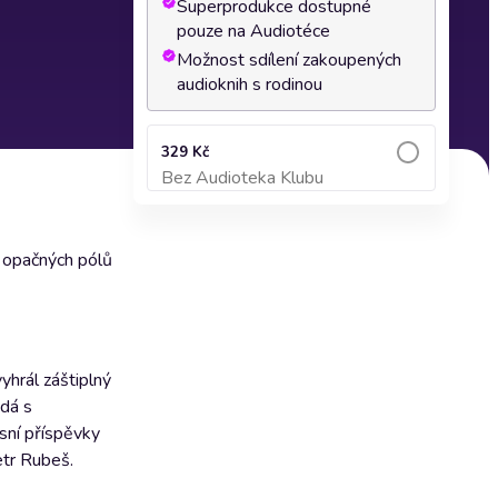
Superprodukce dostupné
pouze na Audiotéce
Možnost sdílení zakoupených
audioknih s rodinou
329 Kč
Bez Audioteka Klubu
Přidat do košíku
z opačných pólů
hrál záštiplný
 dá s
sní příspěvky
etr Rubeš.