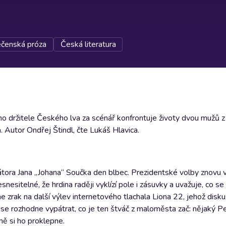
čenská próza
Česká literatura
ho držitele Českého lva za scénář konfrontuje životy dvou mužů 
. Autor Ondřej Štindl, čte Lukáš Hlavica.
ra Jana „Johana“ Součka den blbec. Prezidentské volby znovu vy
esitelné, že hrdina raději vyklízí pole i zásuvky a uvažuje, co se
zrak na další výlev internetového tlachala Liona 22, jehož disku
í se rozhodne vypátrat, co je ten štváč z maloměsta zač: nějaký P
ně si ho proklepne.