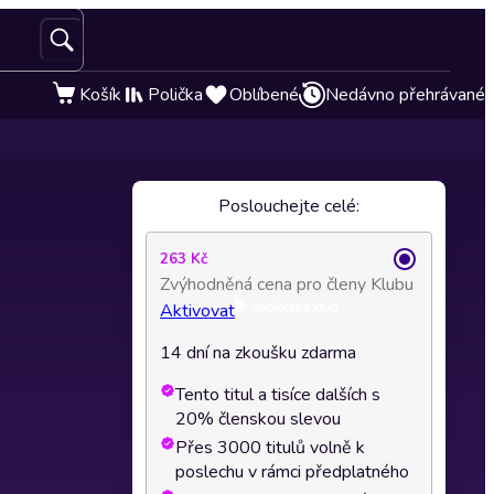
Košík
Polička
Oblíbené
Nedávno přehrávané
Poslouchejte celé:
263 Kč
Zvýhodněná cena pro členy Klubu
Aktivovat
14 dní na zkoušku zdarma
Tento titul a tisíce dalších s
20% členskou slevou
Přes 3000 titulů volně k
poslechu v rámci předplatného