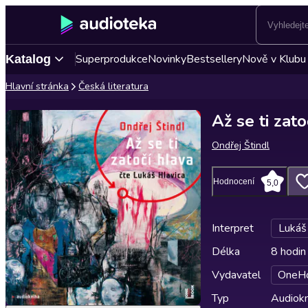
Superprodukce
Novinky
Bestsellery
Nově v Klubu
Katalog
Hlavní stránka
Česká literatura
Až se ti zato
Ondřej Štindl
Hodnocení
5,0
Interpret
Lukáš
Délka
8 hodin
Vydavatel
OneH
Typ
Audiokn