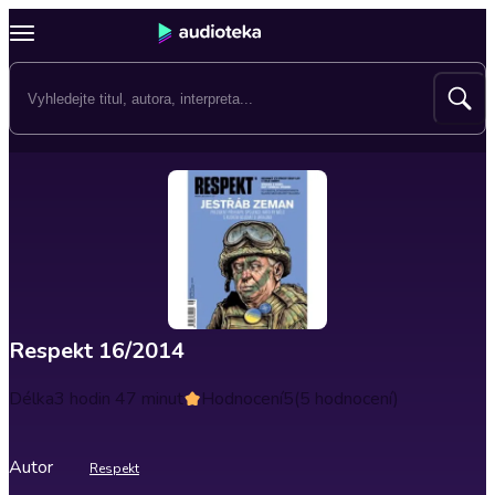
Respekt 16/2014
Délka
3 hodin 47 minut
Hodnocení
5
(5 hodnocení)
Autor
Respekt