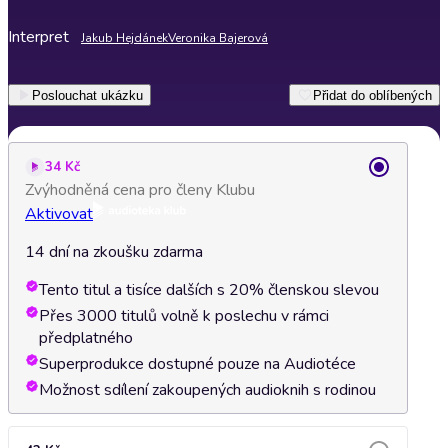
Interpret
Jakub Hejdánek
Veronika Bajerová
Poslouchat ukázku
Přidat do oblíbených
34 Kč
Zvýhodněná cena pro členy Klubu
Aktivovat
14 dní na zkoušku zdarma
Tento titul a tisíce dalších s 20% členskou slevou
Přes 3000 titulů volně k poslechu v rámci
předplatného
Superprodukce dostupné pouze na Audiotéce
Možnost sdílení zakoupených audioknih s rodinou