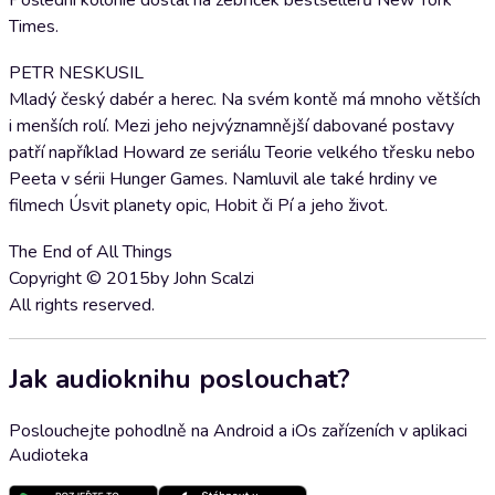
Poslední kolonie dostal na žebříček bestsellerů New York
Times.
PETR NESKUSIL
Mladý český dabér a herec. Na svém kontě má mnoho větších
i menších rolí. Mezi jeho nejvýznamnější dabované postavy
patří například Howard ze seriálu Teorie velkého třesku nebo
Peeta v sérii Hunger Games. Namluvil ale také hrdiny ve
filmech Úsvit planety opic, Hobit či Pí a jeho život.
The End of All Things
Copyright © 2015by John Scalzi
All rights reserved.
Jak audioknihu poslouchat?
Poslouchejte pohodlně na Android a iOs zařízeních v aplikaci
Audioteka