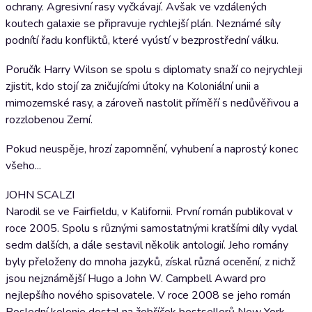
ochrany. Agresivní rasy vyčkávají. Avšak ve vzdálených
koutech galaxie se připravuje rychlejší plán. Neznámé síly
podnítí řadu konfliktů, které vyústí v bezprostřední válku.
Poručík Harry Wilson se spolu s diplomaty snaží co nejrychleji
zjistit, kdo stojí za zničujícími útoky na Koloniální unii a
mimozemské rasy, a zároveň nastolit příměří s nedůvěřivou a
rozzlobenou Zemí.
Pokud neuspěje, hrozí zapomnění, vyhubení a naprostý konec
všeho...
JOHN SCALZI
Narodil se ve Fairfieldu, v Kalifornii. První román publikoval v
roce 2005. Spolu s různými samostatnými kratšími díly vydal
sedm dalších, a dále sestavil několik antologií. Jeho romány
byly přeloženy do mnoha jazyků, získal různá ocenění, z nichž
jsou nejznámější Hugo a John W. Campbell Award pro
nejlepšího nového spisovatele. V roce 2008 se jeho román