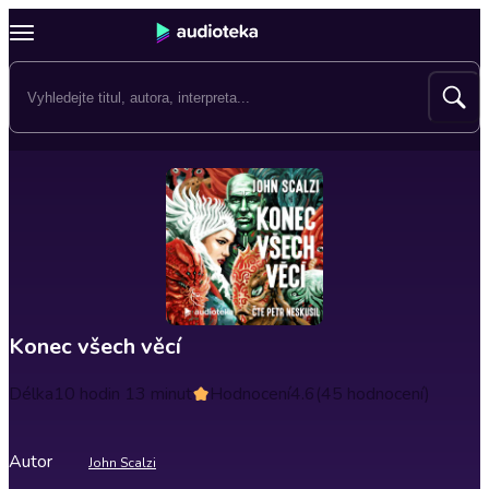
Konec všech věcí
Délka
10 hodin 13 minut
Hodnocení
4.6
(45 hodnocení)
Autor
John Scalzi