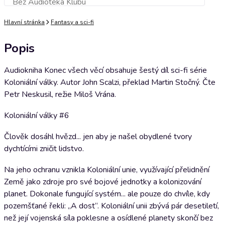
Bez Audioteka Klubu
Přidat do košíku
Hlavní stránka
Fantasy a sci-fi
Popis
Audiokniha Konec všech věcí obsahuje šestý díl sci-fi série
Koloniální války. Autor John Scalzi, překlad Martin Stočný. Čte
Petr Neskusil, režie Miloš Vrána.
Koloniální války #6
Člověk dosáhl hvězd... jen aby je našel obydlené tvory
dychtícími zničit lidstvo.
Na jeho ochranu vznikla Koloniální unie, využívající přelidnění
Země jako zdroje pro své bojové jednotky a kolonizování
planet. Dokonale fungující systém... ale pouze do chvíle, kdy
pozemšťané řekli: „A dost“. Koloniální unii zbývá pár desetiletí,
než její vojenská síla poklesne a osídlené planety skončí bez