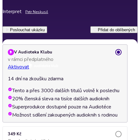
Interpret
Petr Neskusil
Poslouchat ukázku
Přidat do oblíbených
V Audioteka Klubu
v rámci předplatného
Aktivovat
14 dní na zkoušku zdarma
Tento a přes 3000 dalších titulů volně k poslechu
20% členská sleva na tisíce dalších audioknih
Superprodukce dostupné pouze na Audiotéce
Možnost sdílení zakoupených audioknih s rodinou
349 Kč