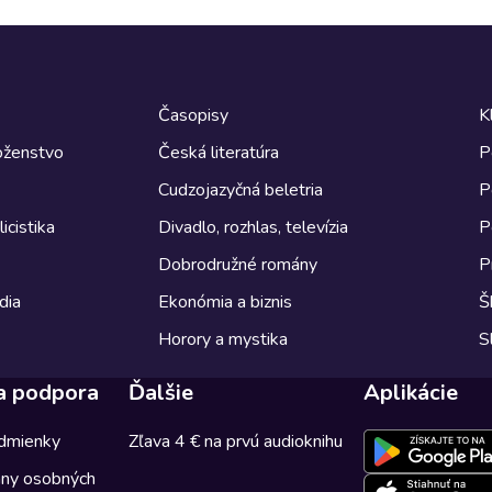
Časopisy
K
boženstvo
Česká literatúra
P
Cudzojazyčná beletria
P
icistika
Divadlo, rozhlas, televízia
P
Dobrodružné romány
P
dia
Ekonómia a biznis
Š
Horory a mystika
S
a podpora
Ďalšie
Aplikácie
dmienky
Zľava 4 € na prvú audioknihu
any osobných