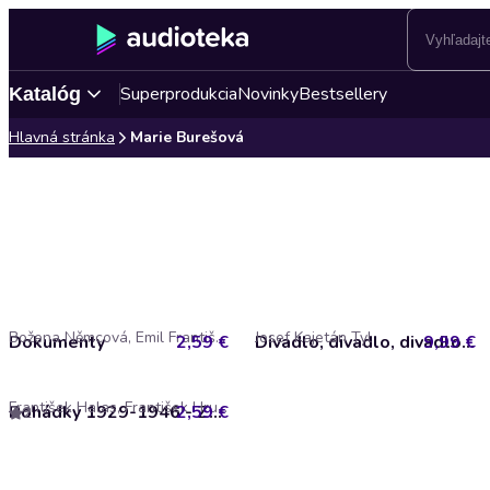
Superprodukcia
Novinky
Bestsellery
Katalóg
Hlavná stránka
Marie Burešová
Božena Němcová, Emil František Burian, Vladimir Vladimirovič Majakovskij
Josef Kajetán Tyl
Dokumenty
2,59 €
9,99 €
Divadlo, divadlo, divadlo Tyl
František Halas, František Hrubín, J. Hloh, Jožka Švihla, Karel Čapek, Karel Jaromír Erben
2,59 €
Pohádky 1929-1946 - Zaprášené vzpomínky
2