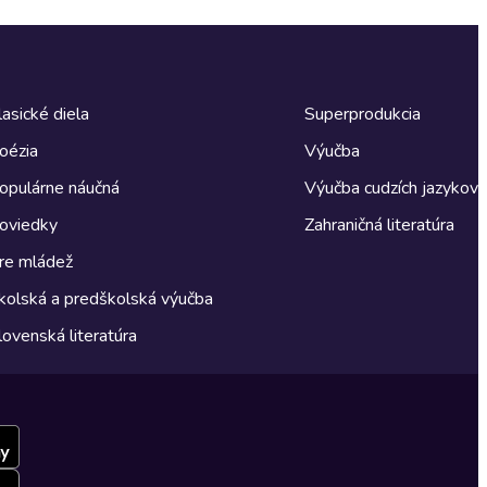
lasické diela
Superprodukcia
oézia
Výučba
opulárne náučná
Výučba cudzích jazykov
oviedky
Zahraničná literatúra
re mládež
kolská a predškolská výučba
lovenská literatúra