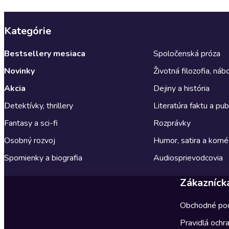
Kategórie
Bestsellery mesiaca
Spoločenská próza
Novinky
Životná filozofia, ná
Akcia
Dejiny a história
Detektívky, thrillery
Literatúra faktu a publ
Fantasy a sci-fi
Rozprávky
Osobný rozvoj
Humor, satira a komé
Spomienky a biografia
Audiosprievodcovia
Zákazníck
Obchodné po
Pravidlá ochr