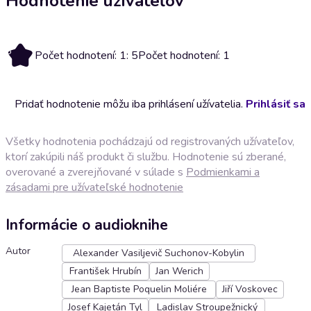
Hodnotenie užívateľov
5
Počet hodnotení: 1: 5
Počet hodnotení: 1
Pridať hodnotenie môžu iba prihlásení užívatelia.
Prihlásiť sa
Všetky hodnotenia pochádzajú od registrovaných užívateľov,
ktorí zakúpili náš produkt či službu. Hodnotenie sú zberané,
overované a zverejňované v súlade s
Podmienkami a
zásadami pre užívateľské hodnotenie
Informácie o audioknihe
Autor
Alexander Vasiljevič Suchonov-Kobylin
František Hrubín
Jan Werich
Jean Baptiste Poquelin Moliére
Jiří Voskovec
Josef Kajetán Tyl
Ladislav Stroupežnický