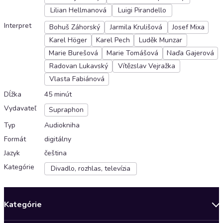
Lilian Hellmanová
Luigi Pirandello
Interpret
Bohuš Záhorský
Jarmila Krulišová
Josef Mixa
Karel Höger
Karel Pech
Luděk Munzar
Marie Burešová
Marie Tomášová
Naďa Gajerová
Radovan Lukavský
Vítězslav Vejražka
Vlasta Fabiánová
Dĺžka
45 minút
Vydavateľ
Supraphon
Typ
Audiokniha
Formát
digitálny
Jazyk
čeština
Kategórie
Divadlo, rozhlas, televízia
Kategórie