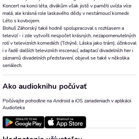
Koncert na konci léta, divákům však jistě v paměti uvízla více
malá, ale krásná role laskavého dědy v nestárnoucí komedii
Léto s kovbojem.
Bohuš Záhorský také hodně spolupracoval s rozhlasem a
televizí - i zde vytvořil nespočet krásných, nezapomenutelných
rolí v televizních komediích (Tchýně, Láska jako trám), účinkoval
i v řadě dalších televizních inscenací, adaptací divadelních her i
záznamů divadelních představení, objevil se také v několika
seriálech.
Ako audioknihu počúvať
Počúvajte pohodlne na Android a iOS zariadeniach v aplikácii
Audioteka