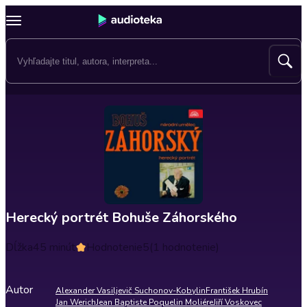
Herecký portrét Bohuše Záhorského
Dĺžka
45 minút
Hodnotenie
5
(1 hodnotenie)
Autor
Alexander Vasiljevič Suchonov-Kobylin
František Hrubín
Jan Werich
Jean Baptiste Poquelin Moliére
Jiří Voskovec