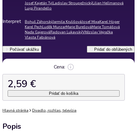
Josef Kajetán Tyl
Ladislav Stroupežnický
Lilian Hellmanová
Luigi Pirandello
Interpret
Bohuš Záhorský
Jarmila Krulišová
Josef Mixa
Karel Höger
Karel Pech
Luděk Munzar
Marie Burešová
Marie Tomášová
Naďa Gajerová
Radovan Lukavský
Vítězslav Vejražka
Vlasta Fabiánová
Počúvať ukážku
Pridať do obľúbených
Cena:
2,59 €
Pridať do košíka
Hlavná stránka
Divadlo, rozhlas, televízia
Popis