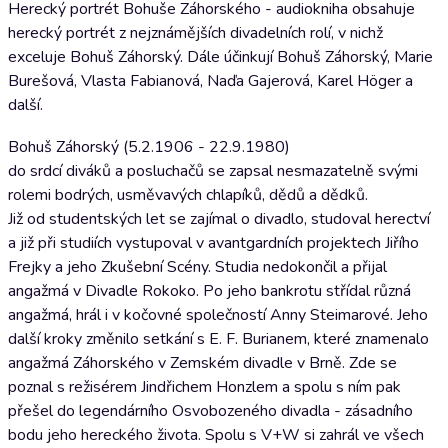
Herecký portrét Bohuše Záhorského - audiokniha obsahuje
herecký portrét z nejznámějších divadelních rolí, v nichž
exceluje Bohuš Záhorský. Dále účinkují Bohuš Záhorský, Marie
Burešová, Vlasta Fabianová, Naďa Gajerová, Karel Höger a
další.
Bohuš Záhorský (5.2.1906 - 22.9.1980)
do srdcí diváků a posluchačů se zapsal nesmazatelně svými
rolemi bodrých, usměvavých chlapíků, dědů a dědků.
Již od studentských let se zajímal o divadlo, studoval herectví
a již při studiích vystupoval v avantgardních projektech Jiřího
Frejky a jeho Zkušební Scény. Studia nedokončil a přijal
angažmá v Divadle Rokoko. Po jeho bankrotu střídal různá
angažmá, hrál i v kočovné společností Anny Steimarové. Jeho
další kroky změnilo setkání s E. F. Burianem, které znamenalo
angažmá Záhorského v Zemském divadle v Brně. Zde se
poznal s režisérem Jindřichem Honzlem a spolu s ním pak
přešel do legendárního Osvobozeného divadla - zásadního
bodu jeho hereckého života. Spolu s V+W si zahrál ve všech