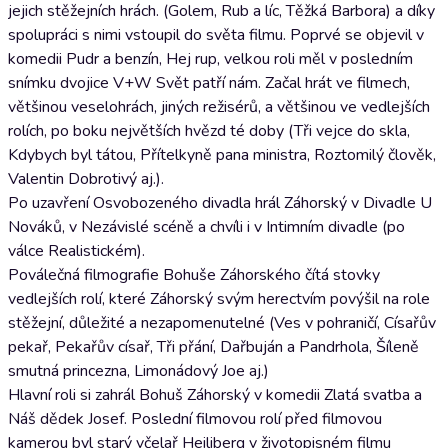
jejich stěžejních hrách. (Golem, Rub a líc, Těžká Barbora) a díky
spolupráci s nimi vstoupil do světa filmu. Poprvé se objevil v
komedii Pudr a benzín, Hej rup, velkou roli měl v posledním
snímku dvojice V+W Svět patří nám. Začal hrát ve filmech,
většinou veselohrách, jiných režisérů, a většinou ve vedlejších
rolích, po boku největších hvězd té doby (Tři vejce do skla,
Kdybych byl tátou, Přítelkyně pana ministra, Roztomilý člověk,
Valentin Dobrotivý aj.).
Po uzavření Osvobozeného divadla hrál Záhorský v Divadle U
Nováků, v Nezávislé scéně a chvíli i v Intimním divadle (po
válce Realistickém).
Poválečná filmografie Bohuše Záhorského čítá stovky
vedlejších rolí, které Záhorský svým herectvím povýšil na role
stěžejní, důležité a nezapomenutelné (Ves v pohraničí, Císařův
pekař, Pekařův císař, Tři přání, Dařbuján a Pandrhola, Šíleně
smutná princezna, Limonádový Joe aj.)
Hlavní roli si zahrál Bohuš Záhorský v komedii Zlatá svatba a
Náš dědek Josef. Poslední filmovou rolí před filmovou
kamerou byl starý včelař Heiliberg v životopisném filmu