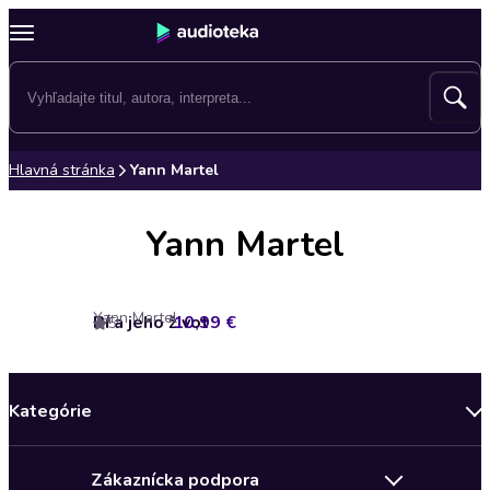
Hlavná stránka
Yann Martel
Yann Martel
Yann Martel
Pí a jeho život
10,99 €
5
Kategórie
Bestsellery mesiaca
Zákaznícka podpora