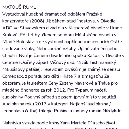
MATOUŠ RUML
Vystudoval hudebně dramatické oddělení Pražské
konzervatoře (2008). Již během studií hostoval v Divadle
ABC, ve Stavovském divadle a v Klicperově divadle v Hradci
Králové. Pět let byl členem souboru Městského divadla v
Mladé Boleslavi, kde vystoupil například v inscenacích Ostře
sledované vlaky, Nebezpečné vztahy, Úplné zatmění nebo
Chaplin. Nyní je členem divadelního spolku Kašpar v Divadle v
Celetné (Osiřelý západ, Višňový sad, Mrzák Inishmaanský,
Mikulášovy patálie). Televizním divákům je známý ze seriálu
Comeback, z pořadu pro děti Hřiště 7 a z magazínu Za
obzorem. Je laureátem Ceny Zuzany Navarové a Thálie pro
mladého činoherce za rok 2012. Pro Typanum načetl
audioknihy Podivný případ se psem (první místo v soutěži
Audiokniha roku 2017 v kategorii Nejlepší audiokniha /
jednohlasá četba) trilogie Prašina a fantasy román Nikdykde.
Nahrávka vznikla podle knihy Yann Martela Pí a jeho život