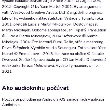
vydané nakladatelstvím Argo v roce 2004. © Argo, 2004,
2013. Copyright © by Yann Martel, 2001. By arrangement
with Westwood Creative Artists Ltd. Z anglického originálu
Life of Pi, vydaného nakladatelstvím Vintage v Torontu roku
2001, přeložili Lucie a Martin Mikolajkovi. Doslov napsal
Martin Mikolajek. Odborná spolupráce Jan Filipský. Translation
© Lucie a Martin Mikolajkovi, 2004. Afterword © Martin
Mikolajek, 2004. Čte Matouš Ruml. Režie, střih a mastering
Pavel Štěpánek. Vyrobilo studio Soundguru. Foto autora Yann
Martel © Emma Love – 2015. Ilustrace na obálce © Natalie
Oweyssi. Grafická úprava obalu pro CD Jan Mottl. Odpovědná
redaktorka Tereza Melicharová. Vydalo Tympanum, s. r. o.,
2021.
Ako audioknihu počúvať
Počúvajte pohodlne na Android a iOS zariadeniach v aplikácii
Audioteka