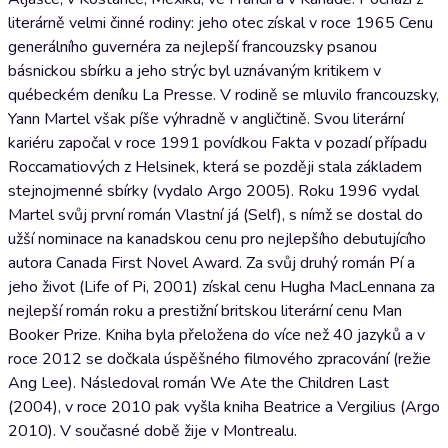
literárně velmi činné rodiny: jeho otec získal v roce 1965 Cenu
generálního guvernéra za nejlepší francouzsky psanou
básnickou sbírku a jeho strýc byl uznávaným kritikem v
québeckém deníku La Presse. V rodině se mluvilo francouzsky,
Yann Martel však píše výhradně v angličtině. Svou literární
kariéru započal v roce 1991 povídkou Fakta v pozadí případu
Roccamatiových z Helsinek, která se později stala základem
stejnojmenné sbírky (vydalo Argo 2005). Roku 1996 vydal
Martel svůj první román Vlastní já (Self), s nímž se dostal do
užší nominace na kanadskou cenu pro nejlepšího debutujícího
autora Canada First Novel Award. Za svůj druhý román Pí a
jeho život (Life of Pi, 2001) získal cenu Hugha MacLennana za
nejlepší román roku a prestižní britskou literární cenu Man
Booker Prize. Kniha byla přeložena do více než 40 jazyků a v
roce 2012 se dočkala úspěšného filmového zpracování (režie
Ang Lee). Následoval román We Ate the Children Last
(2004), v roce 2010 pak vyšla kniha Beatrice a Vergilius (Argo
2010). V současné době žije v Montrealu.