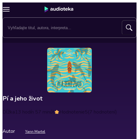
Pí a jeho život
Dĺžka
13 hodín 57 minút
Hodnotenie
5
(7 hodnotení)
Autor
Yann Martel