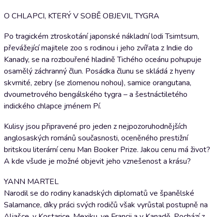
O CHLAPCI, KTERÝ V SOBĚ OBJEVIL TYGRA
Po tragickém ztroskotání japonské nákladní lodi Tsimtsum,
převážející majitele zoo s rodinou i jeho zvířata z Indie do
Kanady, se na rozbouřené hladině Tichého oceánu pohupuje
osamělý záchranný člun. Posádka člunu se skládá z hyeny
skvrnité, zebry (se zlomenou nohou), samice orangutana,
dvoumetrového bengálského tygra – a šestnáctiletého
indického chlapce jménem Pí.
Kulisy jsou připravené pro jeden z nejpozoruhodnějších
anglosaských románů současnosti, oceněného prestižní
britskou literární cenu Man Booker Prize. Jakou cenu má život?
A kde všude je možné objevit jeho vznešenost a krásu?
YANN MARTEL
Narodil se do rodiny kanadských diplomatů ve španělské
Salamance, díky práci svých rodičů však vyrůstal postupně na
Aljašce, v Kostarice, Mexiku, ve Francii a v Kanadě. Pochází z