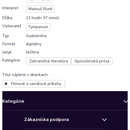
Interpret
Matouš Ruml
Dĺžka
13 hodín 57 minút
Vydavateľ
Tympanum
Typ
Audiokniha
Formát
digitálny
Jazyk
čeština
Kategórie
Zahraničná literatúra
Spoločenská próza
Titul nájdete v zbierkach
:
Filmové a seriálové príbehy
Kategórie
Bestsellery mesiaca
Zákaznícka podpora
Novinky