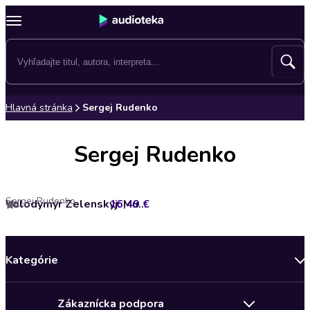
Hlavná stránka
Sergej Rudenko
Sergej Rudenko
Sergej Rudenko
16,49 €
Volodymyr Zelenskyj: Muž, který píše dějiny
4
Kategórie
Bestsellery mesiaca
Zákaznícka podpora