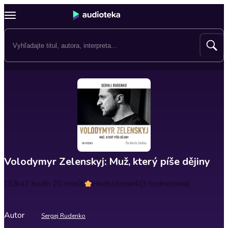
Volodymyr Zelenskyj: Muž, který píše dějiny
Dĺžka
7 hodín 20 minút
Hodnotenie
4
(3 hodnotenia)
Autor
Sergej Rudenko