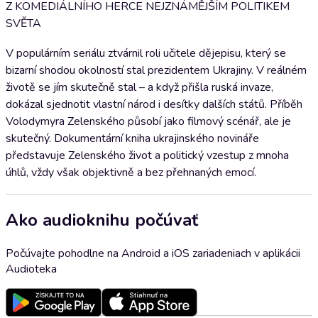
Z KOMEDIÁLNÍHO HERCE NEJZNÁMĚJŠÍM POLITIKEM
SVĚTA
V populárním seriálu ztvárnil roli učitele dějepisu, který se
bizarní shodou okolností stal prezidentem Ukrajiny. V reálném
životě se jím skutečně stal – a když přišla ruská invaze,
dokázal sjednotit vlastní národ i desítky dalších států. Příběh
Volodymyra Zelenského působí jako filmový scénář, ale je
skutečný. Dokumentární kniha ukrajinského novináře
představuje Zelenského život a politický vzestup z mnoha
úhlů, vždy však objektivně a bez přehnaných emocí.
Ako audioknihu počúvať
Počúvajte pohodlne na Android a iOS zariadeniach v aplikácii
Audioteka