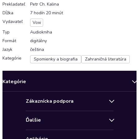
Prekladateľ
Petr Ch. Kalina
Dĺžka
7 hodín 20 minút
Vydavateľ
Voxi
Typ
Audiokniha
Formát
digitálny
Jazyk
čeština
Kategórie
Spomienky a biografia
Zahraničná literatúra
Kategórie
Bestsellery mesiaca
Zákaznícka podpora
Novinky
Obchodné podmienky
Akcia
Ďalšie
Pravidlá ochrany osobných údajov
Detektívky, thrillery
Zľava 4 € na prvú audioknihu
Kontakt a pomocník
Fantasy a sci-fi