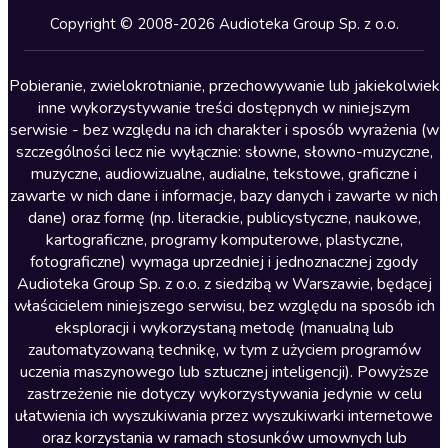
Kryminały
Copyright © 2008-2026 Audioteka Group Sp. z o.o.
Lektury szkolne
Literatura anglojęzyczna
Pobieranie, zwielokrotnianie, przechowywanie lub jakiekolwiek
inne wykorzystywanie treści dostępnych w niniejszym
Literatura faktu
serwisie - bez względu na ich charakter i sposób wyrażenia (w
szczególności lecz nie wyłącznie: słowne, słowno-muzyczne,
Literatura obyczajowa
muzyczne, audiowizualne, audialne, tekstowe, graficzne i
Literatura piękna obca
zawarte w nich dane i informacje, bazy danych i zawarte w nich
dane) oraz formę (np. literackie, publicystyczne, naukowe,
Literatura piękna polska
kartograficzne, programy komputerowe, plastyczne,
Nagrania relaksacyjne
fotograficzne) wymaga uprzedniej i jednoznacznej zgody
Audioteka Group Sp. z o.o. z siedzibą w Warszawie, będącej
Nauka języków
właścicielem niniejszego serwisu, bez względu na sposób ich
Nauki humanistyczne
eksploracji i wykorzystaną metodę (manualną lub
zautomatyzowaną technikę, w tym z użyciem programów
Podcasty i audycje
uczenia maszynowego lub sztucznej inteligencji). Powyższe
Polityka
zastrzeżenie nie dotyczy wykorzystywania jedynie w celu
ułatwienia ich wyszukiwania przez wyszukiwarki internetowe
Prasa
oraz korzystania w ramach stosunków umownych lub