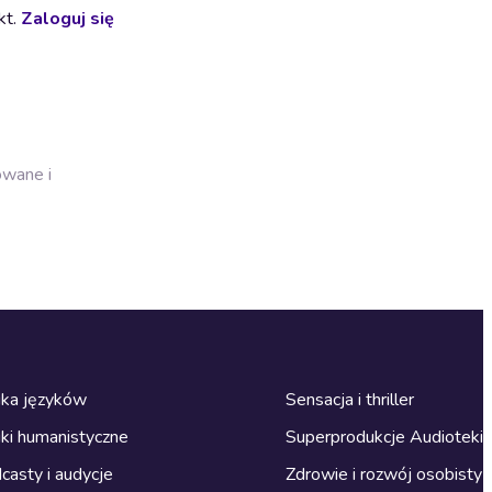
kt.
Zaloguj się
owane i
ka języków
Sensacja i thriller
ki humanistyczne
Superprodukcje Audioteki
casty i audycje
Zdrowie i rozwój osobisty