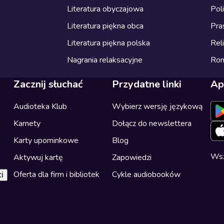
Literatura obyczajowa
Pol
Literatura piękna obca
Pra
Literatura piękna polska
Reli
Nagrania relaksacyjne
Ro
Zacznij słuchać
Przydatne linki
Ap
Audioteka Klub
Wybierz wersję językową
Karnety
Dołącz do newslettera
Karty upominkowe
Blog
Wsz
Aktywuj kartę
Zapowiedzi
Oferta dla firm i bibliotek
Cykle audiobooków
i