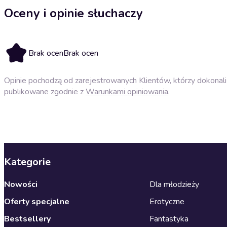
Oceny i opinie słuchaczy
Brak ocen
Brak ocen
Opinie pochodzą od zarejestrowanych Klientów, którzy dokonali 
publikowane zgodnie z
Warunkami opiniowania
.
Kategorie
Nowości
Dla młodzieży
Oferty specjalne
Erotyczne
Bestsellery
Fantastyka