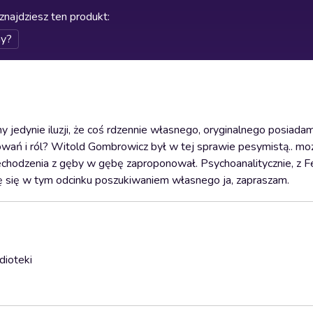
znajdziesz ten produkt
:
my?
 jedynie iluzji, że coś rdzennie własnego, oryginalnego posiada
wań i ról? Witold Gombrowicz był w tej sprawie pesymistą.. moż
zechodzenia z gęby w gębę zaproponował. Psychoanalitycznie, z 
uję się w tym odcinku poszukiwaniem własnego ja, zapraszam.
dioteki