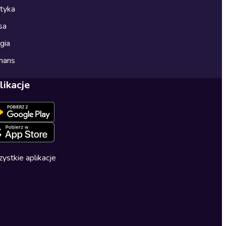
ityka
sa
gia
mans
likacje
ystkie aplikacje