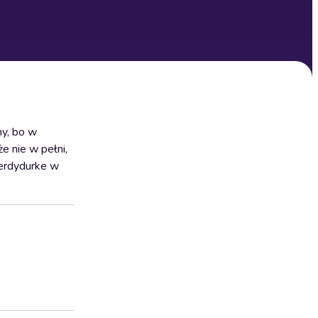
my, bo w
e nie w pełni,
Ferdydurke w