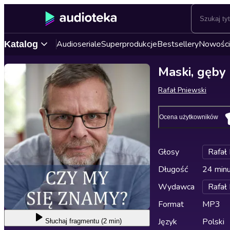
Audioseriale
Superprodukcje
Bestsellery
Nowości
Katalog
Maski, gęby 
Rafał Pniewski
Ocena użytkowników
Głosy
Rafał
Długość
24 min
Wydawca
Rafał
Format
MP3
Język
Polski
Słuchaj
fragmentu (2 min)