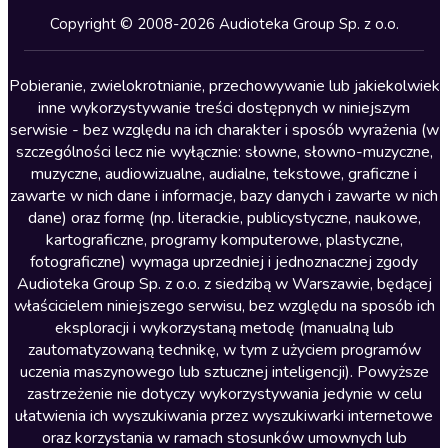
Kryminały
Copyright © 2008-2026 Audioteka Group Sp. z o.o.
Lektury szkolne
Literatura anglojęzyczna
Pobieranie, zwielokrotnianie, przechowywanie lub jakiekolwiek
inne wykorzystywanie treści dostępnych w niniejszym
Literatura faktu
serwisie - bez względu na ich charakter i sposób wyrażenia (w
szczególności lecz nie wyłącznie: słowne, słowno-muzyczne,
Literatura obyczajowa
muzyczne, audiowizualne, audialne, tekstowe, graficzne i
Literatura piękna obca
zawarte w nich dane i informacje, bazy danych i zawarte w nich
dane) oraz formę (np. literackie, publicystyczne, naukowe,
Literatura piękna polska
kartograficzne, programy komputerowe, plastyczne,
Nagrania relaksacyjne
fotograficzne) wymaga uprzedniej i jednoznacznej zgody
Audioteka Group Sp. z o.o. z siedzibą w Warszawie, będącej
Nauka języków
właścicielem niniejszego serwisu, bez względu na sposób ich
Nauki humanistyczne
eksploracji i wykorzystaną metodę (manualną lub
zautomatyzowaną technikę, w tym z użyciem programów
Podcasty i audycje
uczenia maszynowego lub sztucznej inteligencji). Powyższe
Polityka
zastrzeżenie nie dotyczy wykorzystywania jedynie w celu
ułatwienia ich wyszukiwania przez wyszukiwarki internetowe
Prasa
oraz korzystania w ramach stosunków umownych lub