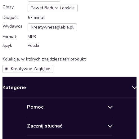
Głosy
Paweł Badura i goście
Długość
57 minut
Wydawca
kreatywnezaglebie.pl
Format
MP3
Język
Polski
Kolekcje, w których znajdziesz ten produkt
:
Kreatywne Zagłębie
Kategorie
Nowości
Pomoc
Oferty specjalne
Kontakt
Bestsellery
Zacznij słuchać
Pomoc
Audioseriale