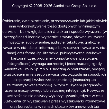
Kryminały
Copyright © 2008-2026 Audioteka Group Sp. z o.o.
Lektury szkolne
Literatura anglojęzyczna
Pobieranie, zwielokrotnianie, przechowywanie lub jakiekolwiek
inne wykorzystywanie treści dostępnych w niniejszym
Literatura faktu
serwisie - bez względu na ich charakter i sposób wyrażenia (w
szczególności lecz nie wyłącznie: słowne, słowno-muzyczne,
Literatura obyczajowa
muzyczne, audiowizualne, audialne, tekstowe, graficzne i
Literatura piękna obca
zawarte w nich dane i informacje, bazy danych i zawarte w nich
dane) oraz formę (np. literackie, publicystyczne, naukowe,
Literatura piękna polska
kartograficzne, programy komputerowe, plastyczne,
Nagrania relaksacyjne
fotograficzne) wymaga uprzedniej i jednoznacznej zgody
Audioteka Group Sp. z o.o. z siedzibą w Warszawie, będącej
Nauka języków
właścicielem niniejszego serwisu, bez względu na sposób ich
Nauki humanistyczne
eksploracji i wykorzystaną metodę (manualną lub
zautomatyzowaną technikę, w tym z użyciem programów
Podcasty i audycje
uczenia maszynowego lub sztucznej inteligencji). Powyższe
Polityka
zastrzeżenie nie dotyczy wykorzystywania jedynie w celu
ułatwienia ich wyszukiwania przez wyszukiwarki internetowe
Prasa
oraz korzystania w ramach stosunków umownych lub