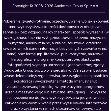
Kryminały
Copyright © 2008-2026 Audioteka Group Sp. z o.o.
Lektury szkolne
Literatura anglojęzyczna
Pobieranie, zwielokrotnianie, przechowywanie lub jakiekolwiek
inne wykorzystywanie treści dostępnych w niniejszym
Literatura faktu
serwisie - bez względu na ich charakter i sposób wyrażenia (w
szczególności lecz nie wyłącznie: słowne, słowno-muzyczne,
Literatura obyczajowa
muzyczne, audiowizualne, audialne, tekstowe, graficzne i
Literatura piękna obca
zawarte w nich dane i informacje, bazy danych i zawarte w nich
dane) oraz formę (np. literackie, publicystyczne, naukowe,
Literatura piękna polska
kartograficzne, programy komputerowe, plastyczne,
Nagrania relaksacyjne
fotograficzne) wymaga uprzedniej i jednoznacznej zgody
Audioteka Group Sp. z o.o. z siedzibą w Warszawie, będącej
Nauka języków
właścicielem niniejszego serwisu, bez względu na sposób ich
Nauki humanistyczne
eksploracji i wykorzystaną metodę (manualną lub
zautomatyzowaną technikę, w tym z użyciem programów
Podcasty i audycje
uczenia maszynowego lub sztucznej inteligencji). Powyższe
Polityka
zastrzeżenie nie dotyczy wykorzystywania jedynie w celu
ułatwienia ich wyszukiwania przez wyszukiwarki internetowe
Prasa
oraz korzystania w ramach stosunków umownych lub