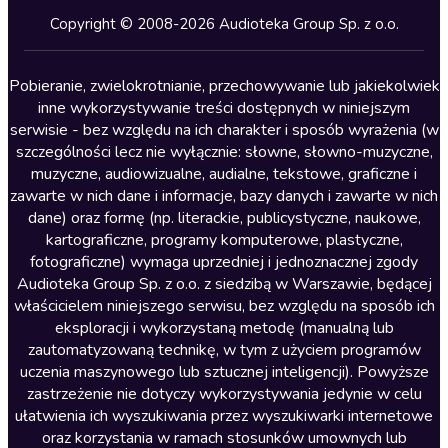
Kryminały
Copyright © 2008-2026 Audioteka Group Sp. z o.o.
Lektury szkolne
Literatura anglojęzyczna
Pobieranie, zwielokrotnianie, przechowywanie lub jakiekolwiek
inne wykorzystywanie treści dostępnych w niniejszym
Literatura faktu
serwisie - bez względu na ich charakter i sposób wyrażenia (w
szczególności lecz nie wyłącznie: słowne, słowno-muzyczne,
Literatura obyczajowa
muzyczne, audiowizualne, audialne, tekstowe, graficzne i
Literatura piękna obca
zawarte w nich dane i informacje, bazy danych i zawarte w nich
dane) oraz formę (np. literackie, publicystyczne, naukowe,
Literatura piękna polska
kartograficzne, programy komputerowe, plastyczne,
Nagrania relaksacyjne
fotograficzne) wymaga uprzedniej i jednoznacznej zgody
Audioteka Group Sp. z o.o. z siedzibą w Warszawie, będącej
Nauka języków
właścicielem niniejszego serwisu, bez względu na sposób ich
Nauki humanistyczne
eksploracji i wykorzystaną metodę (manualną lub
zautomatyzowaną technikę, w tym z użyciem programów
Podcasty i audycje
uczenia maszynowego lub sztucznej inteligencji). Powyższe
Polityka
zastrzeżenie nie dotyczy wykorzystywania jedynie w celu
ułatwienia ich wyszukiwania przez wyszukiwarki internetowe
Prasa
oraz korzystania w ramach stosunków umownych lub