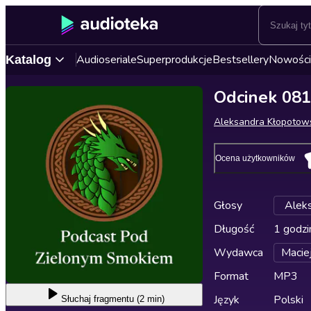
Audioseriale
Superprodukcje
Bestsellery
Nowości
Katalog
Odcinek 08
Aleksandra Kłopotow
Ocena użytkowników
Głosy
Alek
Długość
1 godzi
Wydawca
Maciej
Format
MP3
Język
Polski
Słuchaj
fragmentu (2 min)