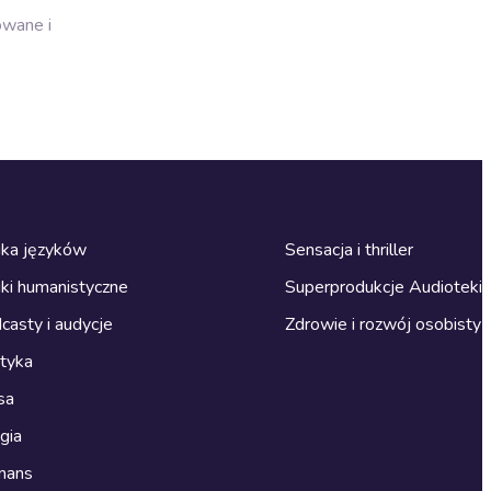
owane i
ka języków
Sensacja i thriller
ki humanistyczne
Superprodukcje Audioteki
casty i audycje
Zdrowie i rozwój osobisty
ityka
sa
gia
mans