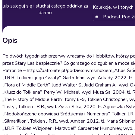
lub
zaloguj się
i słuchaj całego odcinka za
Kolekcje, w których 
darmo
Podcast Pod Z
Opis
Po dwóch tygodniach przerwy wracamy do Hobbitów, którzy powoli
przez Stary Las bezpiecznie? Co gorszego od zgubienia może s
Patronite – https://patronite.pl/podzielonymsmokiem„Atlas Śró
„J.R.R. Tolkien i jego światy”, Garth John, wyd. Arkady, 2022, tł
„Flora of Middle Earth”, Judd Walter S., Judd Graham A., wyd. 
„Klucz do Tolkiena”, Perry W. Michael, wyd. Muza Sa, 2004, tł. 
„The History of Middle Earth” tomy 6-9, Tolkien Christopher, wy
“Listy”, Tolkien J.R.R., wyd. Zysk i S-ka, 2020, tł. Agnieszka Sy
„Niedokończone opowieści Śródziemia i Numenoru”, Tolkien J.R.R
„Silmarillion”, Tolkien J.R.R., wyd. Amber, 2012, tł. Maria Skibn
„J.R.R. Tolkien Wizjoner i Marzyciel”, Carpenter Humphrey, wyd