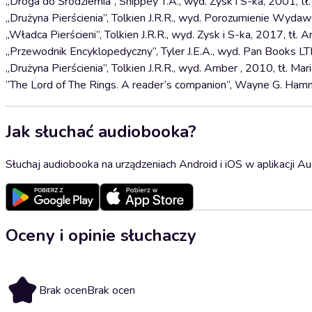
„Droga do Śródziemia”, Shippey T.A., wyd. Zysk i S-ka, 2001, tł
„Drużyna Pierścienia”, Tolkien J.R.R., wyd. Porozumienie Wyda
„Władca Pierścieni”, Tolkien J.R.R., wyd. Zysk i S-ka, 2017, tł.
„Przewodnik Encyklopedyczny”, Tyler J.E.A., wyd. Pan Books LT
„Drużyna Pierścienia”, Tolkien J.R.R., wyd. Amber , 2010, tł. Mari
“The Lord of The Rings. A reader’s companion”, Wayne G. Hammo
Jak słuchać audiobooka?
Słuchaj audiobooka na urządzeniach Android i iOS w aplikacji Au
Oceny i opinie słuchaczy
Brak ocen
Brak ocen