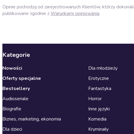
Opinie pochodzą od zarejestrowanych Klientów, którzy dokonali 
publikowane zgodnie z
Warunkami opiniowania
.
Kategorie
Nowości
Dla młodzieży
Oferty specjalne
Erotyczne
Bestsellery
Fantastyka
Audioseriale
Horror
Biografie
Inne języki
Biznes, marketing, ekonomia
Komedia
Dla dzieci
Kryminały