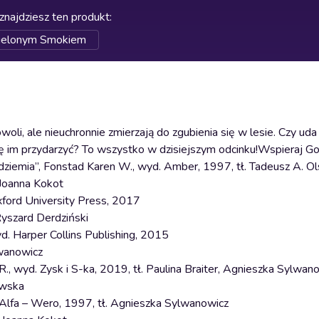
znajdziesz ten produkt
:
ielonym Smokiem
, ale nieuchronnie zmierzają do zgubienia się w lesie. Czy uda 
ię im przydarzyć? To wszystko w dzisiejszym odcinku!Wspieraj G
dziemia”, Fonstad Karen W., wyd. Amber, 1997, tł. Tadeusz A. Ol
. Joanna Kokot
Oxford University Press, 2017
Ryszard Derdziński
d. Harper Collins Publishing, 2015
lwanowicz
., wyd. Zysk i S-ka, 2019, tł. Paulina Braiter, Agnieszka Sylwan
iewska
. Alfa – Wero, 1997, tł. Agnieszka Sylwanowicz