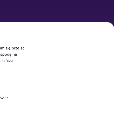
im się przejść
ospodę na
szański
owicz