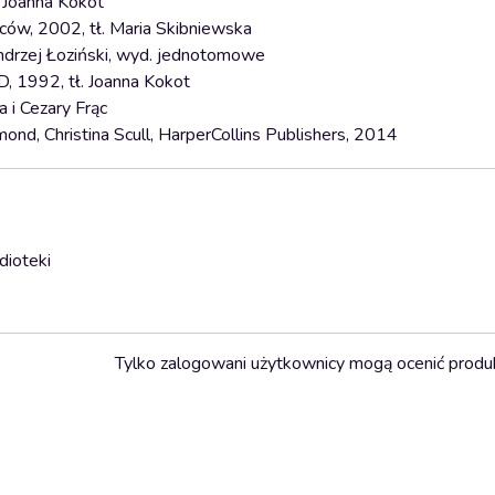
. Joanna Kokot
wców, 2002, tł. Maria Skibniewska
 Andrzej Łoziński, wyd. jednotomowe
D, 1992, tł. Joanna Kokot
a i Cezary Frąc
nd, Christina Scull, HarperCollins Publishers, 2014
dioteki
Tylko zalogowani użytkownicy mogą ocenić produ