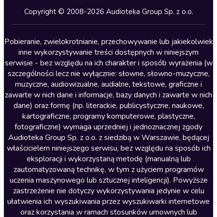
Kryminały
Copyright © 2008-2026 Audioteka Group Sp. z o.o.
Lektury szkolne
Literatura anglojęzyczna
Pobieranie, zwielokrotnianie, przechowywanie lub jakiekolwiek
inne wykorzystywanie treści dostępnych w niniejszym
Literatura faktu
serwisie - bez względu na ich charakter i sposób wyrażenia (w
szczególności lecz nie wyłącznie: słowne, słowno-muzyczne,
Literatura obyczajowa
muzyczne, audiowizualne, audialne, tekstowe, graficzne i
Literatura piękna obca
zawarte w nich dane i informacje, bazy danych i zawarte w nich
dane) oraz formę (np. literackie, publicystyczne, naukowe,
Literatura piękna polska
kartograficzne, programy komputerowe, plastyczne,
Nagrania relaksacyjne
fotograficzne) wymaga uprzedniej i jednoznacznej zgody
Audioteka Group Sp. z o.o. z siedzibą w Warszawie, będącej
Nauka języków
właścicielem niniejszego serwisu, bez względu na sposób ich
Nauki humanistyczne
eksploracji i wykorzystaną metodę (manualną lub
zautomatyzowaną technikę, w tym z użyciem programów
Podcasty i audycje
uczenia maszynowego lub sztucznej inteligencji). Powyższe
Polityka
zastrzeżenie nie dotyczy wykorzystywania jedynie w celu
ułatwienia ich wyszukiwania przez wyszukiwarki internetowe
Prasa
oraz korzystania w ramach stosunków umownych lub