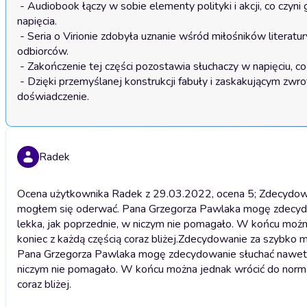
 - Audiobook łączy w sobie elementy polityki i akcji, co czyni go idealnym wyborem dla słuchaczy szukających dynamicznej rozrywki z nutą 
napięcia.

 - Seria o Virionie zdobyła uznanie wśród miłośników literatury, co świadczy o jej wysokiej jakości i atrakcyjności dla szerokiego grona 
odbiorców.

 - Zakończenie tej części pozostawia słuchaczy w napięciu, co sprawia, że nie mogą się doczekać kolejnej odsłony tej fascynującej sagi.

 - Dzięki przemyślanej konstrukcji fabuły i zaskakującym zwrotom akcji, słuchacze mogą liczyć na nieprzewidywalne i emocjonujące 
doświadczenie.
Radek
Ocena użytkownika Radek z 29.03.2022, ocena 5; Zdecydowani
mogłem się oderwać. Pana Grzegorza Pawlaka mogę zdecydowa
lekka, jak poprzednie, w niczym nie pomagało. W końcu można
koniec z każdą częścią coraz bliżej.
Zdecydowanie za szybko mi 
Pana Grzegorza Pawlaka mogę zdecydowanie słuchać nawet do 
niczym nie pomagało. W końcu można jednak wrócić do normaln
coraz bliżej.