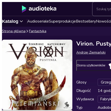
Audioseriale
Superprodukcje
Bestsellery
Nowości
Katalog
Strona główna
Fantastyka
Virion. Pust
Andrzej Ziemiański
Ocena użytkowników
Głosy
Grzeg
Długość
14 godz
Wydawca
Fabry
Typ
Audiobo