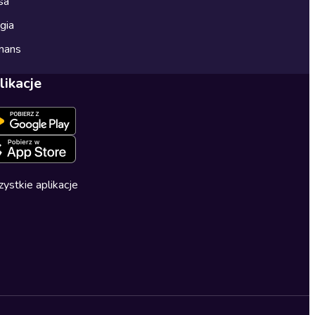
sa
gia
mans
likacje
ystkie aplikacje