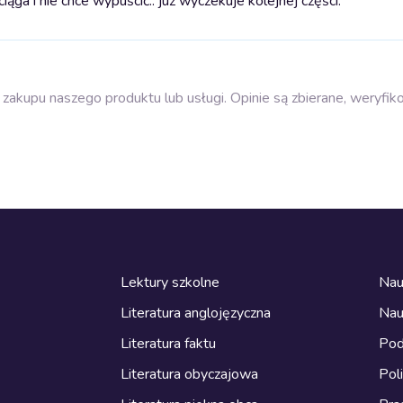
a i nie chce wypuścić.. już wyczekuje kolejnej części.
zakupu naszego produktu lub usługi. Opinie są zbierane, weryfik
Lektury szkolne
Nau
Literatura anglojęzyczna
Nau
Literatura faktu
Pod
Literatura obyczajowa
Pol