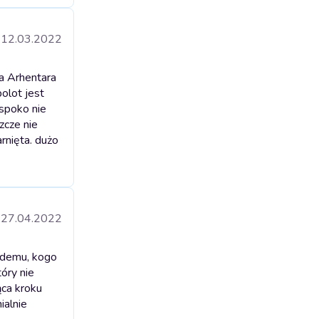
12.03.2022
a Arhentara
olot jest
spoko nie
zcze nie
rnięta. dużo
27.04.2022
żdemu, kogo
óry nie
ąca kroku
ialnie