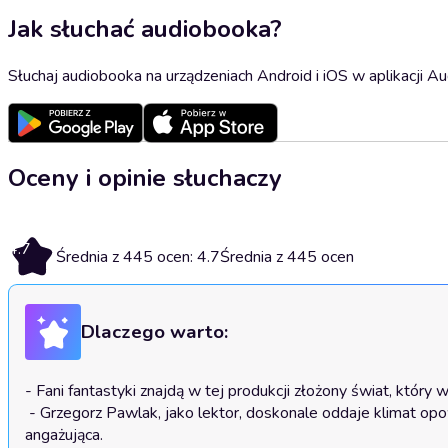
Jak słuchać audiobooka?
Słuchaj audiobooka na urządzeniach Android i iOS w aplikacji Au
Oceny i opinie słuchaczy
4.7
Średnia z 445 ocen: 4.7
Średnia z 445 ocen
Dlaczego warto:
- Fani fantastyki znajdą w tej produkcji złożony świat, który w
 - Grzegorz Pawlak, jako lektor, doskonale oddaje klimat opowieści, co sprawia, że każda scena staje się jeszcze bardziej intensywna i 
angażująca.
