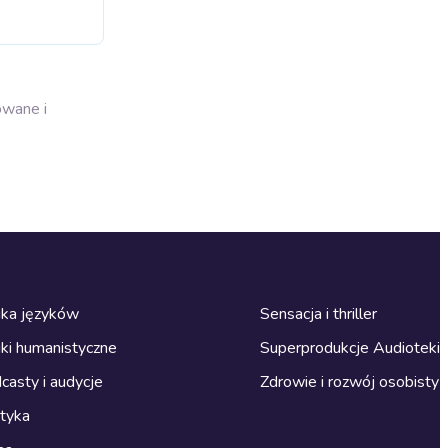
owane i
ka języków
Sensacja i thriller
ki humanistyczne
Superprodukcje Audioteki
casty i audycje
Zdrowie i rozwój osobisty
ityka