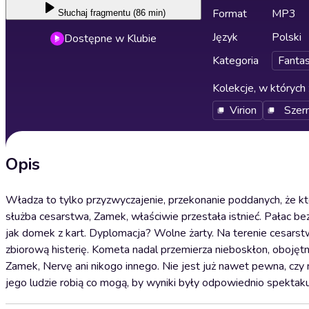
Format
MP3
Słuchaj
fragmentu (86 min)
Język
Polski
Dostępne w Klubie
Kategoria
Fanta
Kolekcje, w których 
Virion
Szer
Opis
Władza to tylko przyzwyczajenie, przekonanie poddanych, że ktoś
służba cesarstwa, Zamek, właściwie przestała istnieć. Pałac be
jak domek z kart. Dyplomacja? Wolne żarty. Na terenie cesar
zbiorową histerię. Kometa nadal przemierza nieboskłon, obojętna
Zamek, Nervę ani nikogo innego. Nie jest już nawet pewna, czy
jego ludzie robią co mogą, by wyniki były odpowiednio spektakul