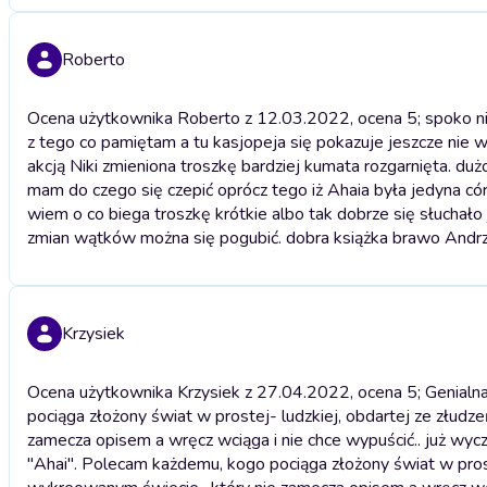
Roberto
Ocena użytkownika Roberto z 12.03.2022, ocena 5; spoko nie
z tego co pamiętam a tu kasjopeja się pokazuje jeszcze nie wi
akcją Niki zmieniona troszkę bardziej kumata rozgarnięta. d
mam do czego się czepić oprócz tego iż Ahaia była jedyna có
wiem o co biega troszkę krótkie albo tak dobrze się słuchało 
zmian wątków można się pogubić. dobra książka brawo Andr
Krzysiek
Ocena użytkownika Krzysiek z 27.04.2022, ocena 5; Genialn
pociąga złożony świat w prostej- ludzkiej, obdartej ze złudze
zamecza opisem a wręcz wciąga i nie chce wypuścić.. już wycze
"Ahai". Polecam każdemu, kogo pociąga złożony świat w proste