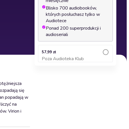
miesięcznie
Blisko 700 audiobooków,
których posłuchasz tylko w
Audiotece
Ponad 200 superprodukcji i
audioseriali
57,99 zł
Poza Audioteka Klub
Dodaj do koszyka
otężniejsza
rozpadają się
uan popadają w
liczyć na
w. Virion i