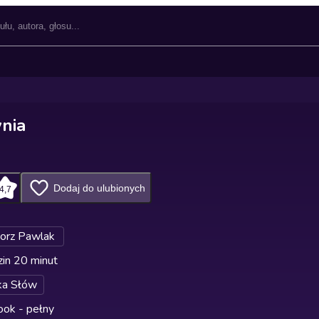
ynia
Dodaj do ulubionych
4,7
orz Pawlak
in 20 minut
ka Słów
ok - pełny