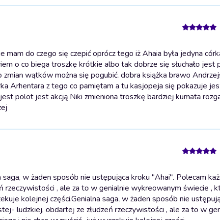
 mam do czego się czepić oprócz tego iż Ahaia była jedyna córk
em o co biega troszkę krótkie albo tak dobrze się słuchało jest p
użo zmian wątków można się pogubić. dobra książka brawo Andrzej
rka Arhentara z tego co pamiętam a tu kasjopeja się pokazuje jes
jest polot jest akcją Niki zmieniona troszkę bardziej kumata rozga
zej
a saga, w żaden sposób nie ustępująca kroku "Ahai". Polecam ka
ń rzeczywistości , ale za to w genialnie wykreowanym świecie , kt
kuje kolejnej części.
Genialna saga, w żaden sposób nie ustępuj
j- ludzkiej, obdartej ze złudzeń rzeczywistości , ale za to w gen