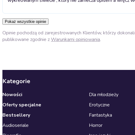
wykreowanym świecie , który nie zamecza opisem a wręcz wciąg
Pokaż wszystkie opinie
Opinie pochodzą od zarejestrowanych Klientów, którzy dokonali 
publikowane zgodnie z
Warunkami opiniowania
.
Kategorie
Nowości
Dla młodzieży
Oferty specjalne
Erotyczne
Bestsellery
Fantastyka
Audioseriale
Horror