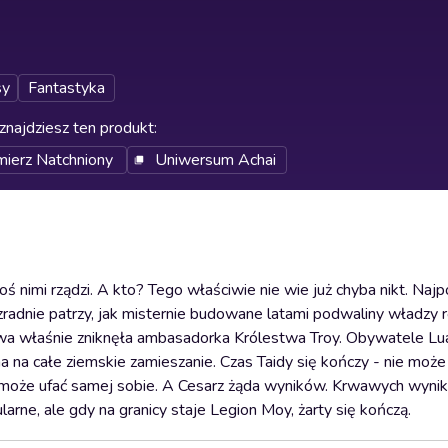
sy
Fantastyka
znajdziesz ten produkt
:
mierz Natchniony
Uniwersum Achai
 nimi rządzi. A kto? Tego właściwie nie wie już chyba nikt. Najp
zradnie patrzy, jak misternie budowane latami podwaliny władzy 
stwa właśnie zniknęła ambasadorka Królestwa Troy. Obywatele L
 na całe ziemskie zamieszanie. Czas Taidy się kończy - nie może 
 może ufać samej sobie. A Cesarz żąda wyników. Krwawych wynikó
arne, ale gdy na granicy staje Legion Moy, żarty się kończą.