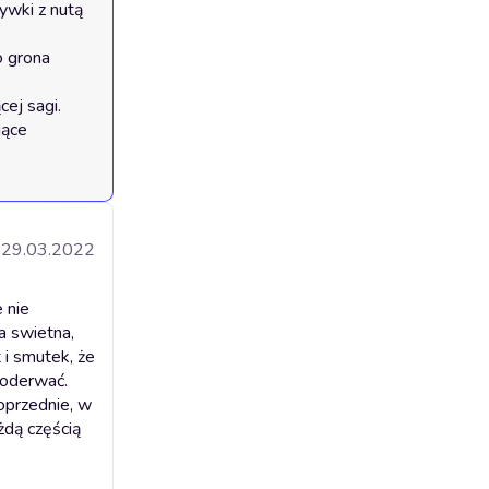
29.03.2022
 nie
a swietna,
 i smutek, że
 oderwać.
oprzednie, w
żdą częścią