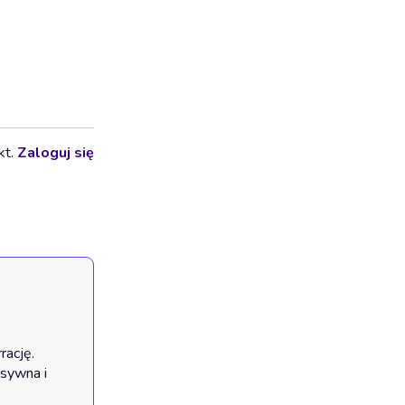
kt.
Zaloguj się
ację.
