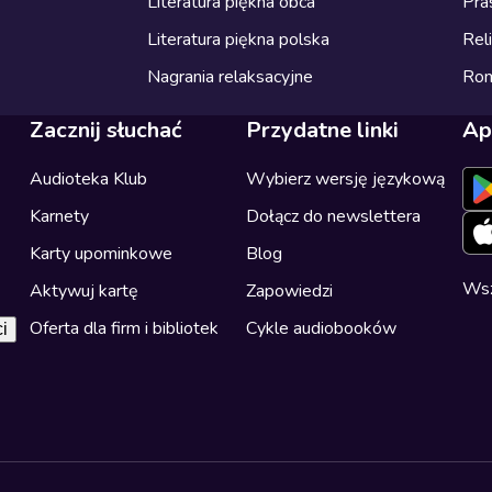
Literatura piękna obca
Pra
Literatura piękna polska
Reli
Nagrania relaksacyjne
Ro
Zacznij słuchać
Przydatne linki
Ap
Audioteka Klub
Wybierz wersję językową
Karnety
Dołącz do newslettera
Karty upominkowe
Blog
Wsz
Aktywuj kartę
Zapowiedzi
Oferta dla firm i bibliotek
Cykle audiobooków
i