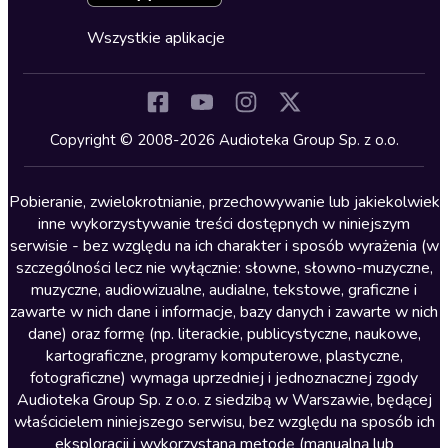
Cykle audiobooków
Horror
Wszystkie aplikacje
Inne języki
Komedia
Kryminały
Copyright © 2008-2026 Audioteka Group Sp. z o.o.
Lektury szkolne
Literatura anglojęzyczna
Pobieranie, zwielokrotnianie, przechowywanie lub jakiekolwiek
inne wykorzystywanie treści dostępnych w niniejszym
Literatura faktu
serwisie - bez względu na ich charakter i sposób wyrażenia (w
szczególności lecz nie wyłącznie: słowne, słowno-muzyczne,
Literatura obyczajowa
muzyczne, audiowizualne, audialne, tekstowe, graficzne i
Literatura piękna obca
zawarte w nich dane i informacje, bazy danych i zawarte w nich
dane) oraz formę (np. literackie, publicystyczne, naukowe,
Literatura piękna polska
kartograficzne, programy komputerowe, plastyczne,
Nagrania relaksacyjne
fotograficzne) wymaga uprzedniej i jednoznacznej zgody
Audioteka Group Sp. z o.o. z siedzibą w Warszawie, będącej
Nauka języków
właścicielem niniejszego serwisu, bez względu na sposób ich
Nauki humanistyczne
eksploracji i wykorzystaną metodę (manualną lub