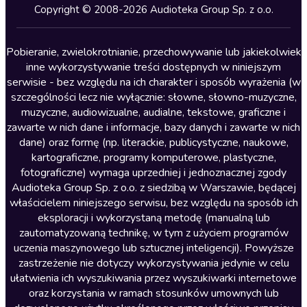
Kryminały
Copyright © 2008-2026 Audioteka Group Sp. z o.o.
Lektury szkolne
Literatura anglojęzyczna
Pobieranie, zwielokrotnianie, przechowywanie lub jakiekolwiek
inne wykorzystywanie treści dostępnych w niniejszym
Literatura faktu
serwisie - bez względu na ich charakter i sposób wyrażenia (w
szczególności lecz nie wyłącznie: słowne, słowno-muzyczne,
Literatura obyczajowa
muzyczne, audiowizualne, audialne, tekstowe, graficzne i
Literatura piękna obca
zawarte w nich dane i informacje, bazy danych i zawarte w nich
dane) oraz formę (np. literackie, publicystyczne, naukowe,
Literatura piękna polska
kartograficzne, programy komputerowe, plastyczne,
Nagrania relaksacyjne
fotograficzne) wymaga uprzedniej i jednoznacznej zgody
Audioteka Group Sp. z o.o. z siedzibą w Warszawie, będącej
Nauka języków
właścicielem niniejszego serwisu, bez względu na sposób ich
Nauki humanistyczne
eksploracji i wykorzystaną metodę (manualną lub
zautomatyzowaną technikę, w tym z użyciem programów
Podcasty i audycje
uczenia maszynowego lub sztucznej inteligencji). Powyższe
Polityka
zastrzeżenie nie dotyczy wykorzystywania jedynie w celu
ułatwienia ich wyszukiwania przez wyszukiwarki internetowe
Prasa
oraz korzystania w ramach stosunków umownych lub