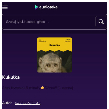
Kukułka
Czas trwania
43 minuty
Ocena
5
(1 ocena)
Autor
Gabriela Zapolska