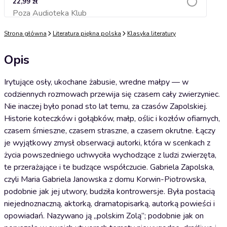
22,99 zł
Poza Audioteka Klub
Dodaj do koszyka
Strona główna
Literatura piękna polska
Klasyka literatury
Opis
Irytujące osły, ukochane żabusie, wredne małpy — w
codziennych rozmowach przewija się czasem cały zwierzyniec.
Nie inaczej było ponad sto lat temu, za czasów Zapolskiej.
Historie koteczków i gołąbków, małp, oślic i kozłów ofiarnych,
czasem śmieszne, czasem straszne, a czasem okrutne. Łączy
je wyjątkowy zmysł obserwacji autorki, która w scenkach z
życia powszedniego uchwyciła wychodzące z ludzi zwierzęta,
te przerażające i te budzące współczucie. Gabriela Zapolska,
czyli Maria Gabriela Janowska z domu Korwin-Piotrowska,
podobnie jak jej utwory, budziła kontrowersje. Była postacią
niejednoznaczną, aktorką, dramatopisarką, autorką powieści i
opowiadań. Nazywano ją „polskim Zolą”; podobnie jak on