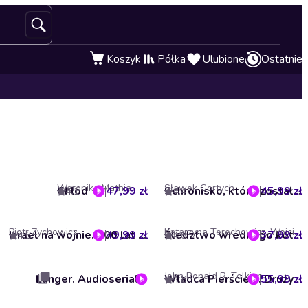
Koszyk
Półka
Ulubione
Ostatnie
Weronika Mathia
Sławek Gortych
Chłód
47,99 zł
45,99 zł
Schronisko, które zostało zapomniane. Karkonoska seria kryminalna. Tom 4
4.1
4.4
Piotr Zychowicz
Katarzyna Terechowicz, Wojciech Cesarz
49,99 zł
Izrael na wojnie. 100 lat konfliktu z Palestyńczykami
37,99 zł
Śledztwo wrednego kota. Grzeczny pies. Tom 7
4.6
4.8
John Ronald R. Tolkien
Langer. Audioserial
55,99 zł
Władca Pierścieni. Drużyna Pierścienia (t.1)
4.8