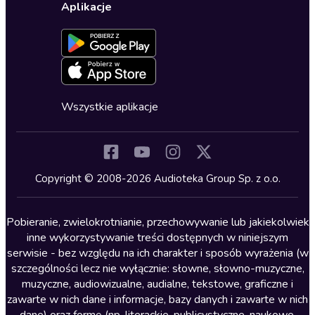
Ustawienia prywatności
Dla dzieci
Aplikacje
Dołącz do newslettera
Aktywuj kartę
Formularz zgłaszania nielegalnych treści
Dla młodzieży
Blog
Oferta dla firm i bibliotek
Deklaracja dostępności
Erotyczne
Zapowiedzi
Fantastyka
Cykle audiobooków
Horror
Wszystkie aplikacje
Inne języki
Komedia
Kryminały
Copyright © 2008-2026 Audioteka Group Sp. z o.o.
Lektury szkolne
Literatura anglojęzyczna
Pobieranie, zwielokrotnianie, przechowywanie lub jakiekolwiek
inne wykorzystywanie treści dostępnych w niniejszym
Literatura faktu
serwisie - bez względu na ich charakter i sposób wyrażenia (w
szczególności lecz nie wyłącznie: słowne, słowno-muzyczne,
Literatura obyczajowa
muzyczne, audiowizualne, audialne, tekstowe, graficzne i
Literatura piękna obca
zawarte w nich dane i informacje, bazy danych i zawarte w nich