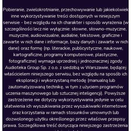
Literatura anglojęzyczna
Pobieranie, zwielokrotnianie, przechowywanie lub jakiekolwiek
inne wykorzystywanie treści dostępnych w niniejszym
Literatura faktu
serwisie - bez względu na ich charakter i sposób wyrażenia (w
szczególności lecz nie wyłącznie: słowne, słowno-muzyczne,
Literatura obyczajowa
muzyczne, audiowizualne, audialne, tekstowe, graficzne i
Literatura piękna obca
zawarte w nich dane i informacje, bazy danych i zawarte w nich
dane) oraz formę (np. literackie, publicystyczne, naukowe,
Literatura piękna polska
kartograficzne, programy komputerowe, plastyczne,
Nagrania relaksacyjne
fotograficzne) wymaga uprzedniej i jednoznacznej zgody
Audioteka Group Sp. z o.o. z siedzibą w Warszawie, będącej
Nauka języków
właścicielem niniejszego serwisu, bez względu na sposób ich
Nauki humanistyczne
eksploracji i wykorzystaną metodę (manualną lub
zautomatyzowaną technikę, w tym z użyciem programów
Podcasty i audycje
uczenia maszynowego lub sztucznej inteligencji). Powyższe
Polityka
zastrzeżenie nie dotyczy wykorzystywania jedynie w celu
ułatwienia ich wyszukiwania przez wyszukiwarki internetowe
Prasa
oraz korzystania w ramach stosunków umownych lub
Religia
dozwolonego użytku określonego przez właściwe przepisy
prawa. Szczegółowa treść dotycząca niniejszego zastrzeżenia
Romans