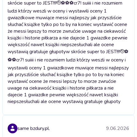
skrócie super to JEST!!!🫡⚽️⚽️⚽️cr7! suiiii i nie rozumiem
ludzi którzy weszli w oceny i wystawili oceny 1
gwiazdkowe muwiące messi najlepszy jak przyszliście
słuchać książke tylko po to by na koniec wystawić ocene
że messi lepszy to morze zwrućcie uwage na ciekawość
książki i historie piłkarza a nie dajecie 1 gwiazdke pewnie
większość nawet książki niepszesłuchali ale ocene
wystawią gratuluje głupoty
w skrócie super to JEST!!!🫡⚽️
⚽️⚽️cr7! suiiii i nie rozumiem ludzi którzy weszli w oceny i
wystawili oceny 1 gwiazdkowe muwiące messi najlepszy
jak przyszliście słuchać książke tylko po to by na koniec
wystawić ocene że messi lepszy to morze zwrućcie
uwage na ciekawość książki i historie piłkarza a nie
dajecie 1 gwiazdke pewnie większość nawet książki
niepszesłuchali ale ocene wystawią gratuluje głupoty
same bzdury.pl.
9.06.2026