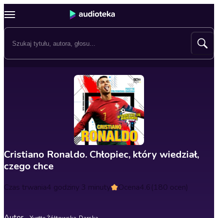
Cristiano Ronaldo. Chłopiec, który wiedział,
czego chce
Czas trwania
4 godziny 3 minuty
Ocena
4.6
(180 ocen)
Autor