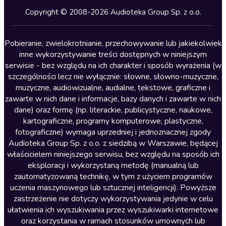
Kryminały
Copyright © 2008-2026 Audioteka Group Sp. z o.o.
Lektury szkolne
Literatura anglojęzyczna
Pobieranie, zwielokrotnianie, przechowywanie lub jakiekolwiek
inne wykorzystywanie treści dostępnych w niniejszym
Literatura faktu
serwisie - bez względu na ich charakter i sposób wyrażenia (w
szczególności lecz nie wyłącznie: słowne, słowno-muzyczne,
Literatura obyczajowa
muzyczne, audiowizualne, audialne, tekstowe, graficzne i
Literatura piękna obca
zawarte w nich dane i informacje, bazy danych i zawarte w nich
dane) oraz formę (np. literackie, publicystyczne, naukowe,
Literatura piękna polska
kartograficzne, programy komputerowe, plastyczne,
Nagrania relaksacyjne
fotograficzne) wymaga uprzedniej i jednoznacznej zgody
Audioteka Group Sp. z o.o. z siedzibą w Warszawie, będącej
Nauka języków
właścicielem niniejszego serwisu, bez względu na sposób ich
Nauki humanistyczne
eksploracji i wykorzystaną metodę (manualną lub
zautomatyzowaną technikę, w tym z użyciem programów
Podcasty i audycje
uczenia maszynowego lub sztucznej inteligencji). Powyższe
Polityka
zastrzeżenie nie dotyczy wykorzystywania jedynie w celu
ułatwienia ich wyszukiwania przez wyszukiwarki internetowe
Prasa
oraz korzystania w ramach stosunków umownych lub