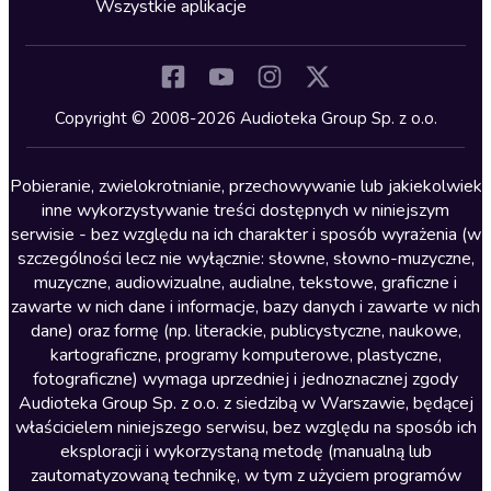
Horror
Wszystkie aplikacje
Inne języki
Komedia
Kryminały
Copyright © 2008-2026 Audioteka Group Sp. z o.o.
Lektury szkolne
Literatura anglojęzyczna
Pobieranie, zwielokrotnianie, przechowywanie lub jakiekolwiek
inne wykorzystywanie treści dostępnych w niniejszym
Literatura faktu
serwisie - bez względu na ich charakter i sposób wyrażenia (w
szczególności lecz nie wyłącznie: słowne, słowno-muzyczne,
Literatura obyczajowa
muzyczne, audiowizualne, audialne, tekstowe, graficzne i
Literatura piękna obca
zawarte w nich dane i informacje, bazy danych i zawarte w nich
dane) oraz formę (np. literackie, publicystyczne, naukowe,
Literatura piękna polska
kartograficzne, programy komputerowe, plastyczne,
Nagrania relaksacyjne
fotograficzne) wymaga uprzedniej i jednoznacznej zgody
Audioteka Group Sp. z o.o. z siedzibą w Warszawie, będącej
Nauka języków
właścicielem niniejszego serwisu, bez względu na sposób ich
Nauki humanistyczne
eksploracji i wykorzystaną metodę (manualną lub
zautomatyzowaną technikę, w tym z użyciem programów
Podcasty i audycje