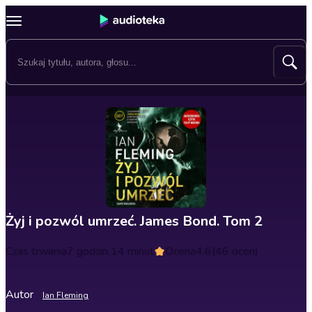
Żyj i pozwól umrzeć. James Bond. Tom 2
Czas trwania
7 godzin 14 minut
Ocena
4.6
(46 ocen)
Autor
Ian Fleming