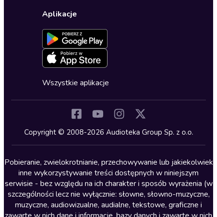
Wybierz wersję językową
Karty upominkowe
Ustawienia prywatności
Dla dzieci
Aplikacje
Dołącz do newslettera
Aktywuj kartę
Formularz zgłaszania nielegalnych treści
Dla młodzieży
Blog
Oferta dla firm i bibliotek
Deklaracja dostępności
Erotyczne
Zapowiedzi
Fantastyka
Cykle audiobooków
Horror
Wszystkie aplikacje
Inne języki
Komedia
Kryminały
Copyright © 2008-2026 Audioteka Group Sp. z o.o.
Lektury szkolne
Literatura anglojęzyczna
Pobieranie, zwielokrotnianie, przechowywanie lub jakiekolwiek
inne wykorzystywanie treści dostępnych w niniejszym
Literatura faktu
serwisie - bez względu na ich charakter i sposób wyrażenia (w
szczególności lecz nie wyłącznie: słowne, słowno-muzyczne,
Literatura obyczajowa
muzyczne, audiowizualne, audialne, tekstowe, graficzne i
Literatura piękna obca
zawarte w nich dane i informacje, bazy danych i zawarte w nich