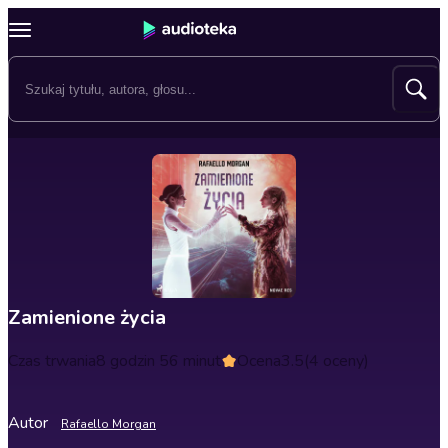
Zamienione życia
Czas trwania
8 godzin 56 minut
Ocena
3.5
(4 oceny)
Autor
Rafaello Morgan