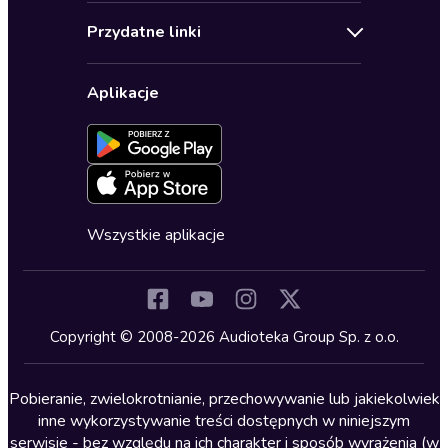
Audioteka Klub
Regulamin
Biografie
Przydatne linki
Karnety
Polityka prywatności
Biznes, marketing, ekonomia
Wybierz wersję językową
Karty upominkowe
Ustawienia prywatności
Dla dzieci
Aplikacje
Dołącz do newslettera
Aktywuj kartę
Formularz zgłaszania nielegalnych treści
Dla młodzieży
Blog
Oferta dla firm i bibliotek
Deklaracja dostępności
Erotyczne
Zapowiedzi
Fantastyka
Cykle audiobooków
Horror
Wszystkie aplikacje
Inne języki
Komedia
Kryminały
Copyright © 2008-2026 Audioteka Group Sp. z o.o.
Lektury szkolne
Literatura anglojęzyczna
Pobieranie, zwielokrotnianie, przechowywanie lub jakiekolwiek
inne wykorzystywanie treści dostępnych w niniejszym
Literatura faktu
serwisie - bez względu na ich charakter i sposób wyrażenia (w