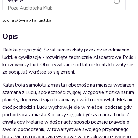
39,99 zł
Poza Audioteka Klub
Dodaj do koszyka
Strona główna
Fantastyka
Opis
Daleka przyszłość. Świat zamieszkały przez dwie odmienne
ludzkie cywilizacje - rozwinięte technicznie Alabastrowe Polis i
koczowniczy Lud. Obie cywilizacje od lat nie kontaktowały się
ze sobą. Już wkrótce to się zmieni.
Katastrofa samolotu z miasta i obecność na miejscu wydarzeń
szamana z Ludu, społeczności żyjącej w zgodzie z dziką naturą
planety, doprowadzają do zamiany dwóch niemowląt. Melanie,
choć pochodzi z Ludu wychowuje się w mieście, podczas gdy
pochodząca z miasta Klio uczy się, jak być szamanką Ludu. Z
chwilą gdy Melanie w dość nagły sposób poznaje prawdę o
swoim pochodzeniu, w towarzystwie swojego przybranego
brata Victora rozpoczyna wyprawę w poszukiwaniu swojego