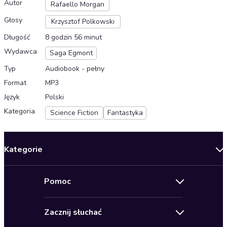
Autor
Rafaello Morgan
Głosy
Krzysztof Polkowski
Długość
8 godzin 56 minut
Wydawca
Saga Egmont
Typ
Audiobook - pełny
Format
MP3
Język
Polski
Kategoria
Science Fiction
Fantastyka
Kategorie
Nowości
Pomoc
Oferty specjalne
Kontakt
Bestsellery
Zacznij słuchać
Pomoc
Audioseriale