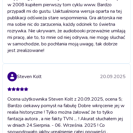
w 2008 kupiłem pierwszy tom cyklu www. Bardzo
przypadł mi do gustu. Uaktualniona wersja oparta na tej
publikacji odświeża stare wspomnienia. Gra aktorska nie
ma sobie nic do zarzucenia, każdy odcinek to świetna
rozrywka. Nie ukrywam, że audiobooki przeważnie umilają
mi pracę, ale to, to mnie od niej odrywa, nie mogę słuchać
w samochodzie, bo pochłania moją uwagę, tak dobrze
jest zrealizowane!
Steven Kolt
20.09.2025
Ocena użytkownika Steven Kolt z 20.09.2025, ocena 5;
Bardzo ciekawy pomysł na fabułę Dobre wkręcenie jej w
realia historyczne ! Tylko można żałować że to tylko
fantazja autora , a nie fakty TVN … ! Akurat słuchałem jej
w dniach 24.Sierpnia. - 06. Września. 2025 ! Co
spowodowało jakby urealnienie całej opowieści .