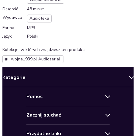
Długość
48 minut
Wydawca
Audioteka
Format
MP3
Język
Polski
Kolekcje, w których znajdziesz ten produkt
:
wojna1939.pl Audioserial
Kategorie
Nowości
Pomoc
Oferty specjalne
Kontakt
Bestsellery
Zacznij słuchać
Pomoc
Audioseriale
Audioteka Klub
Regulamin
Biografie
Przydatne linki