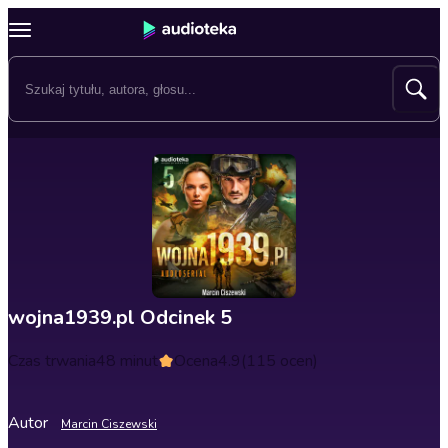
wojna1939.pl Odcinek 5
Czas trwania
48 minut
Ocena
4.9
(115 ocen)
Autor
Marcin Ciszewski