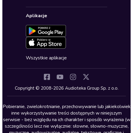
Karnety
Polityka prywatności
Biznes, marketing, ekonomia
Wybierz wersję językową
Karty upominkowe
Ustawienia prywatności
Dla dzieci
Aplikacje
Dołącz do newslettera
Aktywuj kartę
Formularz zgłaszania nielegalnych treści
Dla młodzieży
Blog
Oferta dla firm i bibliotek
Deklaracja dostępności
Erotyczne
Zapowiedzi
Fantastyka
Cykle audiobooków
Horror
Wszystkie aplikacje
Inne języki
Komedia
Kryminały
Copyright © 2008-2026 Audioteka Group Sp. z o.o.
Lektury szkolne
Literatura anglojęzyczna
Pobieranie, zwielokrotnianie, przechowywanie lub jakiekolwiek
inne wykorzystywanie treści dostępnych w niniejszym
Literatura faktu
serwisie - bez względu na ich charakter i sposób wyrażenia (w
szczególności lecz nie wyłącznie: słowne, słowno-muzyczne,
Literatura obyczajowa
muzyczne, audiowizualne, audialne, tekstowe, graficzne i