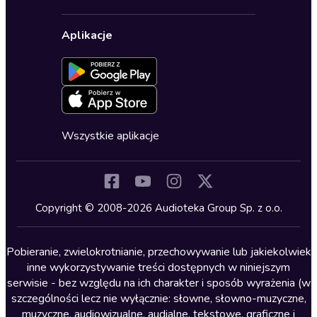
Karnety
Polityka prywatności
Biznes, marketing, ekonomia
Wybierz wersję językową
Karty upominkowe
Ustawienia prywatności
Dla dzieci
Aplikacje
Dołącz do newslettera
Aktywuj kartę
Formularz zgłaszania nielegalnych treści
Dla młodzieży
Blog
Oferta dla firm i bibliotek
Deklaracja dostępności
Erotyczne
Zapowiedzi
Fantastyka
Cykle audiobooków
Horror
Wszystkie aplikacje
Inne języki
Komedia
Kryminały
Copyright © 2008-2026 Audioteka Group Sp. z o.o.
Lektury szkolne
Literatura anglojęzyczna
Pobieranie, zwielokrotnianie, przechowywanie lub jakiekolwiek
inne wykorzystywanie treści dostępnych w niniejszym
Literatura faktu
serwisie - bez względu na ich charakter i sposób wyrażenia (w
szczególności lecz nie wyłącznie: słowne, słowno-muzyczne,
Literatura obyczajowa
muzyczne, audiowizualne, audialne, tekstowe, graficzne i