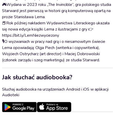
🎮Wydana w 2023 roku „The Invincible”, gra polskiego studia
Starward jest pierwszą w historii grą komputerową opartą na
prozie Stanisława Lema.
📕Rok później nakładem Wydawnictwa Literackiego ukazała
się nowa edycja książki Lema z ilustracjami z gry 👉
https://bit.ly/LemNiezwyciezony
🎙️O wyzwaniach w pracy nad grą i o niesamowitym świecie
Lema opowiadają: Olga Piech (writerka i copywriterka),
Wojciech Ostrycharz (art director) i Maciej Dobrowolski
(członek zarządu i szeg marketingu) ze studia Starward.
Jak słuchać audiobooka?
Słuchaj audiobooka na urządzeniach Android i iOS w aplikacji
Audioteki