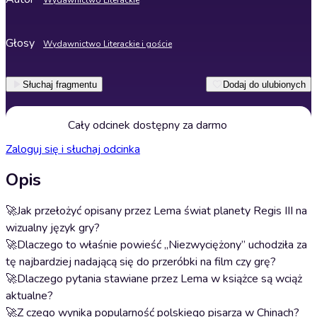
Wydawnictwo Literackie
Głosy
Wydawnictwo Literackie i goście
Słuchaj fragmentu
Dodaj do ulubionych
Cały odcinek dostępny za darmo
Zaloguj się i słuchaj odcinka
Opis
🚀Jak przełożyć opisany przez Lema świat planety Regis III na
wizualny język gry?
🚀Dlaczego to właśnie powieść „Niezwyciężony” uchodziła za
tę najbardziej nadającą się do przeróbki na film czy grę?
🚀Dlaczego pytania stawiane przez Lema w książce są wciąż
aktualne?
🚀Z czego wynika popularność polskiego pisarza w Chinach?