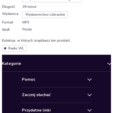
Długość
39 minut
Wydawca
Wydawnictwo Literackie
Format
MP3
Język
Polski
Kolekcje, w których znajdziesz ten produkt
:
Radio WL
Kategorie
Nowości
Pomoc
Oferty specjalne
Kontakt
Bestsellery
Zacznij słuchać
Pomoc
Audioseriale
Audioteka Klub
Regulamin
Biografie
Przydatne linki