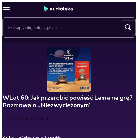
WLot 60: Jak przerobić powieść Lema na grę?
Rozmowa o „Niezwyciężonym”
Czas trwania
39 minut
Autor