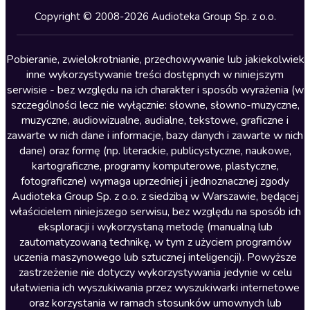
Kryminały
Copyright © 2008-2026 Audioteka Group Sp. z o.o.
Lektury szkolne
Literatura anglojęzyczna
Pobieranie, zwielokrotnianie, przechowywanie lub jakiekolwiek
inne wykorzystywanie treści dostępnych w niniejszym
Literatura faktu
serwisie - bez względu na ich charakter i sposób wyrażenia (w
szczególności lecz nie wyłącznie: słowne, słowno-muzyczne,
Literatura obyczajowa
muzyczne, audiowizualne, audialne, tekstowe, graficzne i
Literatura piękna obca
zawarte w nich dane i informacje, bazy danych i zawarte w nich
dane) oraz formę (np. literackie, publicystyczne, naukowe,
Literatura piękna polska
kartograficzne, programy komputerowe, plastyczne,
Nagrania relaksacyjne
fotograficzne) wymaga uprzedniej i jednoznacznej zgody
Audioteka Group Sp. z o.o. z siedzibą w Warszawie, będącej
Nauka języków
właścicielem niniejszego serwisu, bez względu na sposób ich
Nauki humanistyczne
eksploracji i wykorzystaną metodę (manualną lub
zautomatyzowaną technikę, w tym z użyciem programów
Podcasty i audycje
uczenia maszynowego lub sztucznej inteligencji). Powyższe
Polityka
zastrzeżenie nie dotyczy wykorzystywania jedynie w celu
ułatwienia ich wyszukiwania przez wyszukiwarki internetowe
Prasa
oraz korzystania w ramach stosunków umownych lub