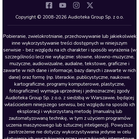
Komedia
Kryminały
Copyright © 2008-2026 Audioteka Group Sp. z o.o.
Lektury szkolne
Literatura anglojęzyczna
Pobieranie, zwielokrotnianie, przechowywanie lub jakiekolwiek
inne wykorzystywanie treści dostępnych w niniejszym
Literatura faktu
serwisie - bez względu na ich charakter i sposób wyrażenia (w
szczególności lecz nie wyłącznie: słowne, słowno-muzyczne,
Literatura obyczajowa
muzyczne, audiowizualne, audialne, tekstowe, graficzne i
Literatura piękna obca
zawarte w nich dane i informacje, bazy danych i zawarte w nich
dane) oraz formę (np. literackie, publicystyczne, naukowe,
Literatura piękna polska
kartograficzne, programy komputerowe, plastyczne,
Nagrania relaksacyjne
fotograficzne) wymaga uprzedniej i jednoznacznej zgody
Audioteka Group Sp. z o.o. z siedzibą w Warszawie, będącej
Nauka języków
właścicielem niniejszego serwisu, bez względu na sposób ich
Nauki humanistyczne
eksploracji i wykorzystaną metodę (manualną lub
zautomatyzowaną technikę, w tym z użyciem programów
Podcasty i audycje
uczenia maszynowego lub sztucznej inteligencji). Powyższe
Polityka
zastrzeżenie nie dotyczy wykorzystywania jedynie w celu
ułatwienia ich wyszukiwania przez wyszukiwarki internetowe