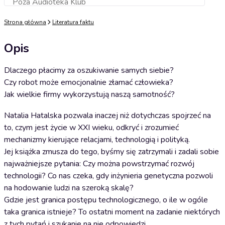
Poza Audioteka Klub
Dodaj do koszyka
Strona główna
Literatura faktu
Opis
Dlaczego płacimy za oszukiwanie samych siebie?
Czy robot może emocjonalnie złamać człowieka?
Jak wielkie firmy wykorzystują naszą samotność?
Natalia Hatalska pozwala inaczej niż dotychczas spojrzeć na
to, czym jest życie w XXI wieku, odkryć i zrozumieć
mechanizmy kierujące relacjami, technologią i polityką.
Jej książka zmusza do tego, byśmy się zatrzymali i zadali sobie
najważniejsze pytania: Czy można powstrzymać rozwój
technologii? Co nas czeka, gdy inżynieria genetyczna pozwoli
na hodowanie ludzi na szeroką skalę?
Gdzie jest granica postępu technologicznego, o ile w ogóle
taka granica istnieje? To ostatni moment na zadanie niektórych
z tych pytań i szukanie na nie odpowiedzi.