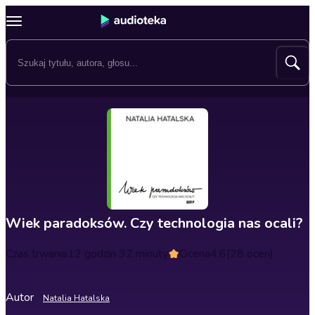
Wiek paradoksów. Czy technologia nas ocali?
Czas trwania
12 godzin 32 minuty
Ocena
4.6
(28 ocen)
Autor
Natalia Hatalska