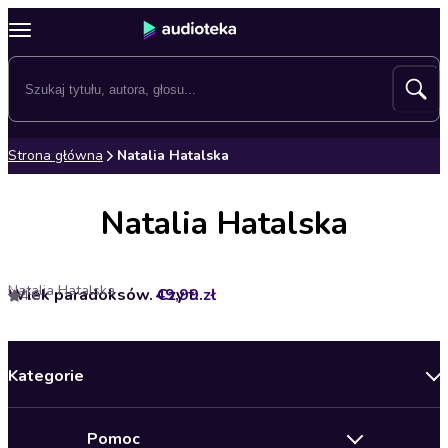
Strona główna
Natalia Hatalska
Natalia Hatalska
Natalia Hatalska
49,99 zł
Wiek paradoksów. Czy technologia nas ocali?
4.6
Kategorie
Nowości
Pomoc