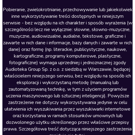
Literatura anglojęzyczna
Pobieranie, zwielokrotnianie, przechowywanie lub jakiekolwiek
inne wykorzystywanie treści dostępnych w niniejszym
Literatura faktu
serwisie - bez względu na ich charakter i sposób wyrażenia (w
szczególności lecz nie wyłącznie: słowne, słowno-muzyczne,
Literatura obyczajowa
muzyczne, audiowizualne, audialne, tekstowe, graficzne i
Literatura piękna obca
zawarte w nich dane i informacje, bazy danych i zawarte w nich
dane) oraz formę (np. literackie, publicystyczne, naukowe,
Literatura piękna polska
kartograficzne, programy komputerowe, plastyczne,
Nagrania relaksacyjne
fotograficzne) wymaga uprzedniej i jednoznacznej zgody
Audioteka Group Sp. z o.o. z siedzibą w Warszawie, będącej
Nauka języków
właścicielem niniejszego serwisu, bez względu na sposób ich
Nauki humanistyczne
eksploracji i wykorzystaną metodę (manualną lub
zautomatyzowaną technikę, w tym z użyciem programów
Podcasty i audycje
uczenia maszynowego lub sztucznej inteligencji). Powyższe
Polityka
zastrzeżenie nie dotyczy wykorzystywania jedynie w celu
ułatwienia ich wyszukiwania przez wyszukiwarki internetowe
Prasa
oraz korzystania w ramach stosunków umownych lub
Religia
dozwolonego użytku określonego przez właściwe przepisy
prawa. Szczegółowa treść dotycząca niniejszego zastrzeżenia
Romans