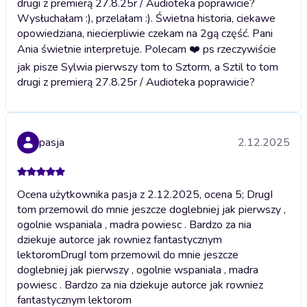
drugi z premierą 27.8.25r / Audioteka poprawicie?
Wysłuchałam :), przelałam :). Świetna historia, ciekawe
opowiedziana, niecierpliwie czekam na 2gą część. Pani
Ania świetnie interpretuje. Polecam ❤️ ps rzeczywiście
jak pisze Sylwia pierwszy tom to Sztorm, a Sztil to tom
drugi z premierą 27.8.25r / Audioteka poprawicie?
pasja
2.12.2025
Ocena użytkownika pasja z 2.12.2025, ocena 5; DrugI
tom przemowil do mnie jeszcze doglebniej jak pierwszy ,
ogolnie wspaniala , madra powiesc . Bardzo za nia
dziekuje autorce jak rowniez fantastycznym
lektorom
DrugI tom przemowil do mnie jeszcze
doglebniej jak pierwszy , ogolnie wspaniala , madra
powiesc . Bardzo za nia dziekuje autorce jak rowniez
fantastycznym lektorom