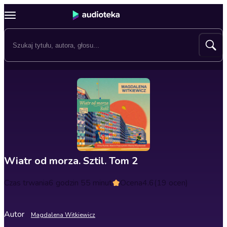
Wiatr od morza. Sztil. Tom 2
Czas trwania
6 godzin 55 minut
Ocena
4.6
(19 ocen)
Autor
Magdalena Witkiewicz