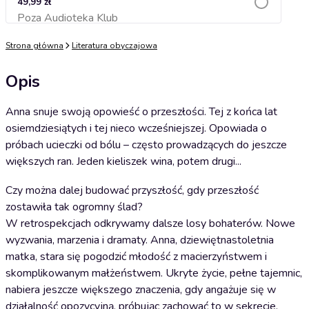
49,99 zł
Poza Audioteka Klub
Dodaj do koszyka
Strona główna
Literatura obyczajowa
Opis
Anna snuje swoją opowieść o przeszłości. Tej z końca lat
osiemdziesiątych i tej nieco wcześniejszej. Opowiada o
próbach ucieczki od bólu – często prowadzących do jeszcze
większych ran. Jeden kieliszek wina, potem drugi...
Czy można dalej budować przyszłość, gdy przeszłość
zostawiła tak ogromny ślad?
W retrospekcjach odkrywamy dalsze losy bohaterów. Nowe
wyzwania, marzenia i dramaty. Anna, dziewiętnastoletnia
matka, stara się pogodzić młodość z macierzyństwem i
skomplikowanym małżeństwem. Ukryte życie, pełne tajemnic,
nabiera jeszcze większego znaczenia, gdy angażuje się w
działalność opozycyjną, próbując zachować to w sekrecie.