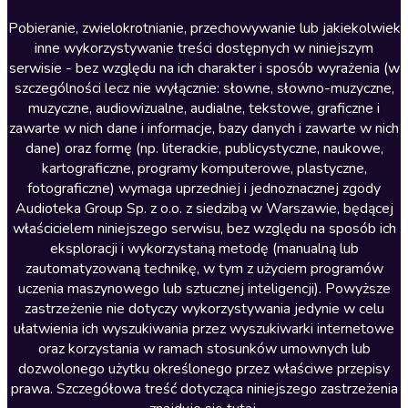
Literatura anglojęzyczna
Pobieranie, zwielokrotnianie, przechowywanie lub jakiekolwiek
inne wykorzystywanie treści dostępnych w niniejszym
Literatura faktu
serwisie - bez względu na ich charakter i sposób wyrażenia (w
szczególności lecz nie wyłącznie: słowne, słowno-muzyczne,
Literatura obyczajowa
muzyczne, audiowizualne, audialne, tekstowe, graficzne i
Literatura piękna obca
zawarte w nich dane i informacje, bazy danych i zawarte w nich
dane) oraz formę (np. literackie, publicystyczne, naukowe,
Literatura piękna polska
kartograficzne, programy komputerowe, plastyczne,
Nagrania relaksacyjne
fotograficzne) wymaga uprzedniej i jednoznacznej zgody
Audioteka Group Sp. z o.o. z siedzibą w Warszawie, będącej
Nauka języków
właścicielem niniejszego serwisu, bez względu na sposób ich
Nauki humanistyczne
eksploracji i wykorzystaną metodę (manualną lub
zautomatyzowaną technikę, w tym z użyciem programów
Podcasty i audycje
uczenia maszynowego lub sztucznej inteligencji). Powyższe
Polityka
zastrzeżenie nie dotyczy wykorzystywania jedynie w celu
ułatwienia ich wyszukiwania przez wyszukiwarki internetowe
Prasa
oraz korzystania w ramach stosunków umownych lub
Religia
dozwolonego użytku określonego przez właściwe przepisy
prawa. Szczegółowa treść dotycząca niniejszego zastrzeżenia
Romans