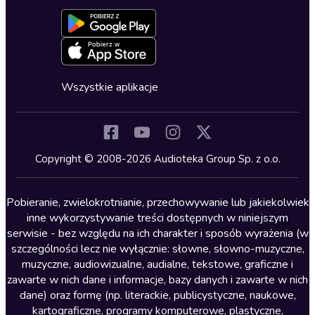
Aktywuj kartę
Formularz zgłaszania nielegalnych treści
Dla młodzieży
Blog
Oferta dla firm i bibliotek
Deklaracja dostępności
Erotyczne
Zapowiedzi
Fantastyka
Cykle audiobooków
Horror
Wszystkie aplikacje
Inne języki
Komedia
Kryminały
Copyright © 2008-2026 Audioteka Group Sp. z o.o.
Lektury szkolne
Literatura anglojęzyczna
Pobieranie, zwielokrotnianie, przechowywanie lub jakiekolwiek
inne wykorzystywanie treści dostępnych w niniejszym
Literatura faktu
serwisie - bez względu na ich charakter i sposób wyrażenia (w
szczególności lecz nie wyłącznie: słowne, słowno-muzyczne,
Literatura obyczajowa
muzyczne, audiowizualne, audialne, tekstowe, graficzne i
Literatura piękna obca
zawarte w nich dane i informacje, bazy danych i zawarte w nich
dane) oraz formę (np. literackie, publicystyczne, naukowe,
Literatura piękna polska
kartograficzne, programy komputerowe, plastyczne,