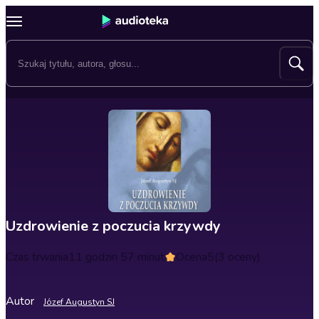
Uzdrowienie z poczucia krzywdy
Czas trwania
11 godzin 57 minut
Ocena
5
(3 oceny)
Autor
Józef Augustyn SJ