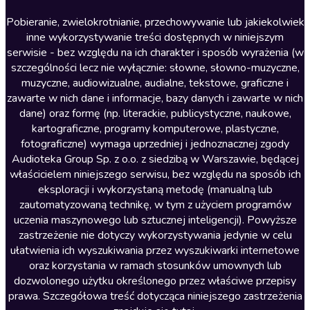
Literatura anglojęzyczna
Pobieranie, zwielokrotnianie, przechowywanie lub jakiekolwiek
inne wykorzystywanie treści dostępnych w niniejszym
Literatura faktu
serwisie - bez względu na ich charakter i sposób wyrażenia (w
szczególności lecz nie wyłącznie: słowne, słowno-muzyczne,
Literatura obyczajowa
muzyczne, audiowizualne, audialne, tekstowe, graficzne i
Literatura piękna obca
zawarte w nich dane i informacje, bazy danych i zawarte w nich
dane) oraz formę (np. literackie, publicystyczne, naukowe,
Literatura piękna polska
kartograficzne, programy komputerowe, plastyczne,
Nagrania relaksacyjne
fotograficzne) wymaga uprzedniej i jednoznacznej zgody
Audioteka Group Sp. z o.o. z siedzibą w Warszawie, będącej
Nauka języków
właścicielem niniejszego serwisu, bez względu na sposób ich
Nauki humanistyczne
eksploracji i wykorzystaną metodę (manualną lub
zautomatyzowaną technikę, w tym z użyciem programów
Podcasty i audycje
uczenia maszynowego lub sztucznej inteligencji). Powyższe
Polityka
zastrzeżenie nie dotyczy wykorzystywania jedynie w celu
ułatwienia ich wyszukiwania przez wyszukiwarki internetowe
Prasa
oraz korzystania w ramach stosunków umownych lub
Religia
dozwolonego użytku określonego przez właściwe przepisy
prawa. Szczegółowa treść dotycząca niniejszego zastrzeżenia
Romans