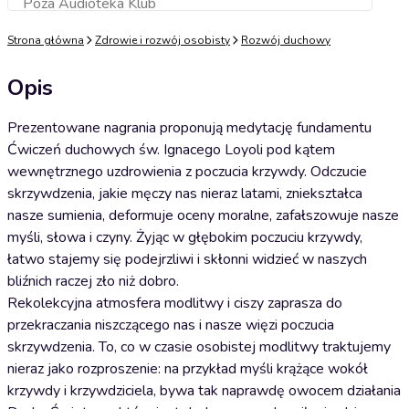
Poza Audioteka Klub
Dodaj do koszyka
Strona główna
Zdrowie i rozwój osobisty
Rozwój duchowy
Opis
Prezentowane nagrania proponują medytację fundamentu
Ćwiczeń duchowych św. Ignacego Loyoli pod kątem
wewnętrznego uzdrowienia z poczucia krzywdy. Odczucie
skrzywdzenia, jakie męczy nas nieraz latami, zniekształca
nasze sumienia, deformuje oceny moralne, zafałszowuje nasze
myśli, słowa i czyny. Żyjąc w głębokim poczuciu krzywdy,
łatwo stajemy się podejrzliwi i skłonni widzieć w naszych
bliźnich raczej zło niż dobro.
Rekolekcyjna atmosfera modlitwy i ciszy zaprasza do
przekraczania niszczącego nas i nasze więzi poczucia
skrzywdzenia. To, co w czasie osobistej modlitwy traktujemy
nieraz jako rozproszenie: na przykład myśli krążące wokół
krzywdy i krzywdziciela, bywa tak naprawdę owocem działania