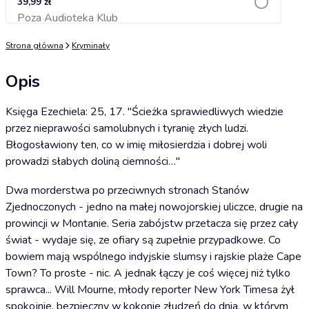
39,99 zł
Poza Audioteka Klub
Dodaj do koszyka
Strona główna
Kryminały
Opis
Księga Ezechiela: 25, 17. "Ścieżka sprawiedliwych wiedzie
przez nieprawości samolubnych i tyranię złych ludzi.
Błogosławiony ten, co w imię miłosierdzia i dobrej woli
prowadzi słabych doliną ciemności…"
Dwa morderstwa po przeciwnych stronach Stanów
Zjednoczonych - jedno na małej nowojorskiej uliczce, drugie na
prowincji w Montanie. Seria zabójstw przetacza się przez cały
świat - wydaje się, ze ofiary są zupełnie przypadkowe. Co
bowiem mają wspólnego indyjskie slumsy i rajskie plaże Cape
Town? To proste - nic. A jednak łączy je coś więcej niż tylko
sprawca... Will Mourne, młody reporter New York Timesa żył
spokojnie, bezpieczny w kokonie złudzeń do dnia, w którym