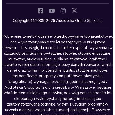
Inne języki
Komedia
Kryminały
Copyright © 2008-2026 Audioteka Group Sp. z o.o.
Lektury szkolne
Literatura anglojęzyczna
Pobieranie, zwielokrotnianie, przechowywanie lub jakiekolwiek
inne wykorzystywanie treści dostępnych w niniejszym
Literatura faktu
serwisie - bez względu na ich charakter i sposób wyrażenia (w
szczególności lecz nie wyłącznie: słowne, słowno-muzyczne,
Literatura obyczajowa
muzyczne, audiowizualne, audialne, tekstowe, graficzne i
Literatura piękna obca
zawarte w nich dane i informacje, bazy danych i zawarte w nich
dane) oraz formę (np. literackie, publicystyczne, naukowe,
Literatura piękna polska
kartograficzne, programy komputerowe, plastyczne,
Nagrania relaksacyjne
fotograficzne) wymaga uprzedniej i jednoznacznej zgody
Audioteka Group Sp. z o.o. z siedzibą w Warszawie, będącej
Nauka języków
właścicielem niniejszego serwisu, bez względu na sposób ich
Nauki humanistyczne
eksploracji i wykorzystaną metodę (manualną lub
zautomatyzowaną technikę, w tym z użyciem programów
Podcasty i audycje
uczenia maszynowego lub sztucznej inteligencji). Powyższe