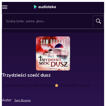
Trzydzieści sześć dusz
Czas trwania
10 godzin 58 minut
Ocena
3.8
(4 oceny)
Autor
Sam Bourne