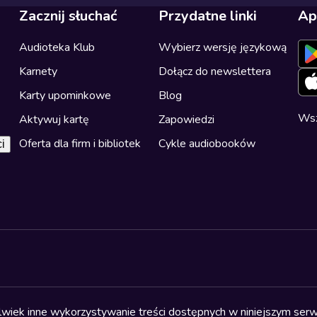
Zacznij słuchać
Przydatne linki
Ap
Audioteka Klub
Wybierz wersję językową
Karnety
Dołącz do newslettera
Karty upominkowe
Blog
Wsz
Aktywuj kartę
Zapowiedzi
Oferta dla firm i bibliotek
Cykle audiobooków
i
olwiek inne wykorzystywanie treści dostępnych w niniejszym serwi