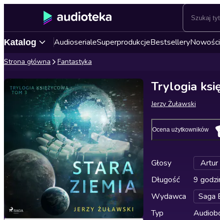
Audioseriale
Superprodukcje
Bestsellery
Nowości
Katalog
Strona główna
Fantastyka
Trylogia ksi
Jerzy Żuławski
Ocena użytkowników
Głosy
Artur 
Długość
9 godzi
Wydawca
Saga 
Typ
Audiobo