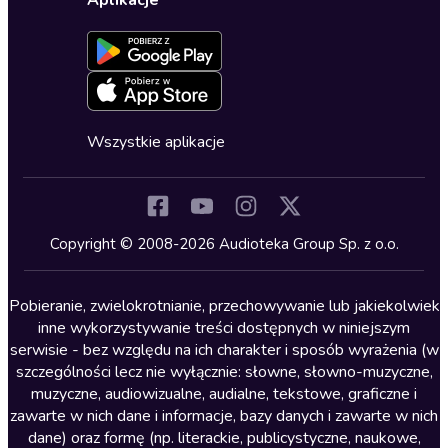
Dla dzieci
Aplikacje
Dołącz do newslettera
Aktywuj kartę
Formularz zgłaszania nielegalnych treści
Dla młodzieży
Blog
Oferta dla firm i bibliotek
Deklaracja dostępności
Erotyczne
Zapowiedzi
Fantastyka
Cykle audiobooków
Horror
Wszystkie aplikacje
Inne języki
Komedia
Kryminały
Copyright © 2008-2026 Audioteka Group Sp. z o.o.
Lektury szkolne
Literatura anglojęzyczna
Pobieranie, zwielokrotnianie, przechowywanie lub jakiekolwiek
inne wykorzystywanie treści dostępnych w niniejszym
Literatura faktu
serwisie - bez względu na ich charakter i sposób wyrażenia (w
szczególności lecz nie wyłącznie: słowne, słowno-muzyczne,
Literatura obyczajowa
muzyczne, audiowizualne, audialne, tekstowe, graficzne i
Literatura piękna obca
zawarte w nich dane i informacje, bazy danych i zawarte w nich
dane) oraz formę (np. literackie, publicystyczne, naukowe,
Literatura piękna polska